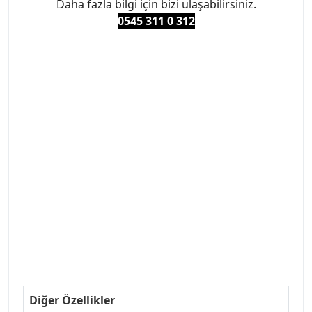
Daha fazla bilgi için bizi ulaşabilirsiniz.
0545 311 0 3
12
#PEUGEOT #PEUGEOT307 #307YEDEKPARCA
#ANKARAYEDEKPARCA #PEUEGOTTURKİYE
#TURKİYE307 #307PEUGEOT #YEDEKPARCA307
#307TÜRKİYE u
#VALEO #SACHS #PSA #INA #SKF #RAPRO #FEBI
#LUK #BRAXIS #MONROE #DEPO #MOTUL
#EUROREPAR #TOTAL #RAPRO #TRW #DELPHI
#peugeot307 #peugeottürkiye #psatürkiye
#oemyedekparca #307yedekparca #stellantis
#ankarayedekparca #307ankara #307istanbul
#izmir307 #peugeot307turkey #307clup #indirim
#307bakimseti #307amortisör #307debriyaj
#307triger #307far #307 tampon #307aksesuar
#307jant
Diğer Özellikler