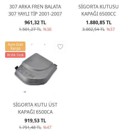
307 ARKA FREN BALATA
SİGORTA KUTUSU
307 YAYLI TİP 2001-2007
KAPAĞI 6500CC
961,32 TL
1.880,85 TL
1.501,27 TL
%36
3.002,54 TL
%37
Aynı Gün
Kargo
Kritik Stok
SİGORTA KUTU ÜST
KAPAĞI 6500CA
919,53 TL
1.751,48 TL
%47