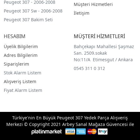
Peugeot 307 - 2006-2008
Müşteri Hizmetleri
Peugeot 307 Sw - 2006-2008
İletişim
Peugeot 307 Bakim Seti
HESABIM
MÜŞTERİ HİZMETLERİ
Üyelik Bilgilerim
Bahçekapı Mahallesi Şaşmaz
San. 2509.sokak
Adres Bilgilerim
No:11/A Etimesgut / Ankara
Siparişlerim
0545 311 0 312
Stok Alarm Listem
Alışveriş Listem
Fiyat Alarm Listem
Türkiye'nin En Büyük Peugeot 307 Yedek Parça Alışveriş
Merkezi © Copyright 2021 Arbey Sanal Mağaza Güvencesi ile