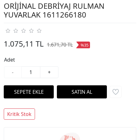
ORİJİNAL DEBRİYAJ RULMAN
YUVARLAK 1611266180
1.075,11 TL
1.671,70 TL
%35
Adet
-
+
Kritik Stok