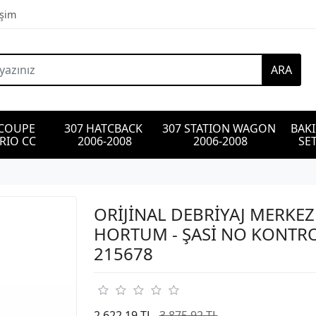
işim
ARA
 COUPE 
307 HATCBACK 
307 STATION WAGON 
BAK
RIO CC
2006-2008
2006-2008
SET
ORİJİNAL DEBRİYAJ MERKEZ
HORTUM - ŞASİ NO KONTR
215678
2.622,19 TL
3.875,92 TL