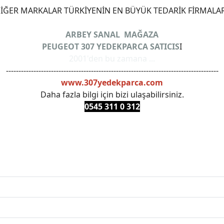
ĞER MARKALAR TÜRKİYENİN EN BÜYÜK TEDARİK FİRMALAR
ARBEY SANAL MAĞAZA
PEUGEOT 307 YEDEKPARCA SATICIS
I
2001'den bu zamana ...
-------------------------------------------------------------------------------------
www.307yedekparca.com
Daha fazla bilgi için bizi ulaşabilirsiniz.
0545 311 0 3
12
ANKARAYEDEKPARCA #PEUEGOTTURKİYE #TURKİYE307 #3
PRO #FEBI #LUK #BRAXIS #MONROE #DEPO #MOTUL #EUR
 #oemyedekparca #307yedekparca #stellantis #ankarayede
307bakimseti #307amortisör #307debriyaj #307triger #30