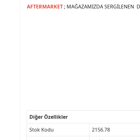
AFTERMARKET
; MAĞAZAMIZDA SERGİLENEN Dİ
#PEUGEOT #PEUGEOT307 #307YEDEKPARCA #
#VALEO #SACHS #PSA #INA #SKF #RA
#peugeot307 #peugeottürkiye #psatürkiye
#peugeot307turkey #307clup #indirim #
Diğer Özellikler
Stok Kodu
2156.78