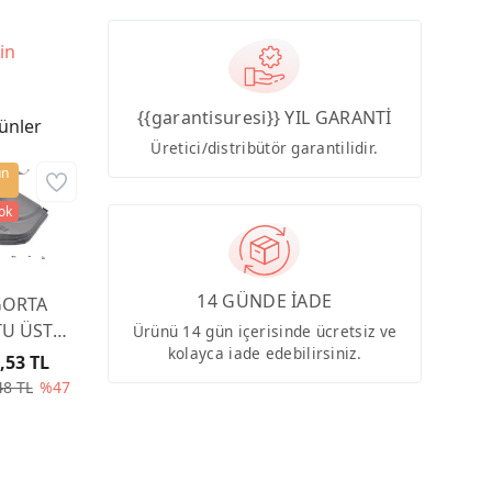
in
{{garantisuresi}} YIL GARANTİ
ünler
Üretici/distribütör garantilidir.
ün
tok
14 GÜNDE İADE
GORTA
U ÜST
Ürünü 14 gün içerisinde ücretsiz ve
kolayca iade edebilirsiniz.
PAĞI
,53 TL
00CA
48 TL
%47