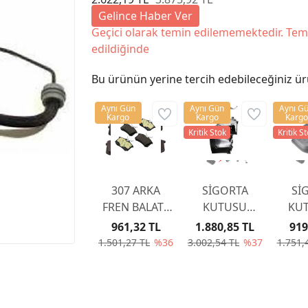
Gelince Haber Ver
Geçici olarak temin edilememektedir. Tem
edildiğinde
Bu ürünün yerine tercih edebileceğiniz ür
Aynı Gün
Aynı Gün
Aynı G
Kargo
Kargo
Kargo
Kritik Stok
Kritik S
307 ARKA
SİGORTA
Sİ
FREN BALATA
KUTUSU
KUT
307 YAYLI TİP
KAPAĞI
KA
961,32 TL
1.880,85 TL
919
2001-2007
6500CC
65
1.501,27 TL
%36
3.002,54 TL
%37
1.751,