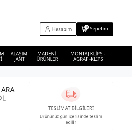
0
Sepetim
Hesabım
IM 
ALAŞIM 
MADENİ 
MONTAJ KLİPS - 
İ
JANT
ÜRÜNLER
AGRAF -KLİPS
 ARA
OL
TESLİMAT BİLGİLERİ
Ürününüz gün içerisinde teslim
edilir