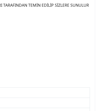
I TARAFINDAN TEMİN EDİLİP SİZLERE SUNULUR
07PEUGEOT #YEDEKPARCA307 #307TÜRKİYE u
OREPAR #TOTAL #RAPRO #TRW #DELPHI
kparca #307ankara #307istanbul #izmir307
7far #307 tampon #307aksesuar #307jant