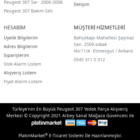
Peugeot 307 Sw - 2006-2008
İletişim
Peugeot 307 Bakim Seti
HESABIM
MÜŞTERİ HİZMETLERİ
Üyelik Bilgilerim
Bahçekapı Mahallesi Şaşmaz
San. 2509.sokak
Adres Bilgilerim
No:11/A Etimesgut / Ankara
Siparişlerim
0545 311 0 312
Stok Alarm Listem
Alışveriş Listem
Fiyat Alarm Listem
Türkiye'nin En Büyük Peugeot 307 Yedek Parça Alışveriş
Merkezi © Copyright 2021 Arbey Sanal Mağaza Güvencesi ile
®
PlatinMarket
E-Ticaret Sistemi
İle Hazırlanmıştır.