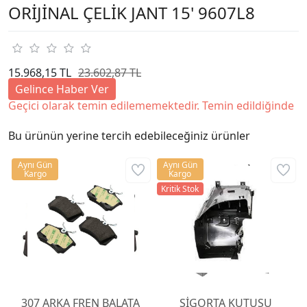
ORİJİNAL ÇELİK JANT 15' 9607L8
15.968,15 TL
23.602,87 TL
Gelince Haber Ver
Geçici olarak temin edilememektedir. Temin edildiğinde
Bu ürünün yerine tercih edebileceğiniz ürünler
Aynı Gün
Aynı Gün
Kargo
Kargo
Kritik Stok
307 ARKA FREN BALATA
SİGORTA KUTUSU