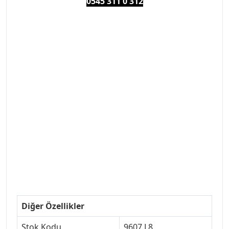
0545 311 0 3
12
#PEUGEOT #PEUGEOT307 #307YEDEKPARCA
#ANKARAYEDEKPARCA #PEUEGOTTURKİYE
#TURKİYE307 #307PEUGEOT #YEDEKPARCA307
#307TÜRKİYE u
#VALEO #SACHS #PSA #INA #SKF #RAPRO #FEBI
#LUK #BRAXIS #MONROE #DEPO #MOTUL
#EUROREPAR #TOTAL #RAPRO #TRW #DELPHI
#peugeot307 #peugeottürkiye #psatürkiye
#oemyedekparca #307yedekparca #stellantis
#ankarayedekparca #307ankara #307istanbul
#izmir307 #peugeot307turkey #307clup #indirim
#307bakimseti #307amortisör #307debriyaj
#307triger #307far #307 tampon #307aksesuar
#307jant
Diğer Özellikler
Stok Kodu
9607.L8