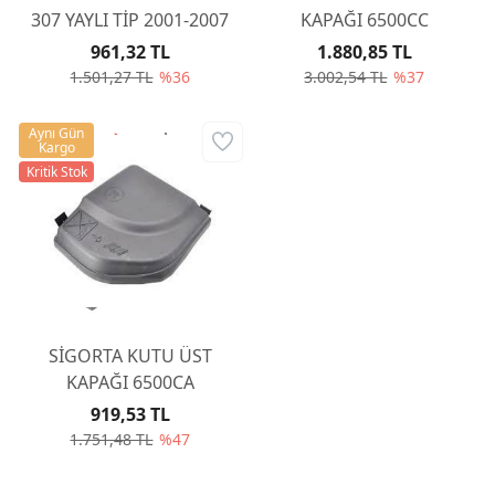
307 YAYLI TİP 2001-2007
KAPAĞI 6500CC
961,32 TL
1.880,85 TL
1.501,27 TL
%36
3.002,54 TL
%37
Aynı Gün
Kargo
Kritik Stok
SİGORTA KUTU ÜST
KAPAĞI 6500CA
919,53 TL
1.751,48 TL
%47