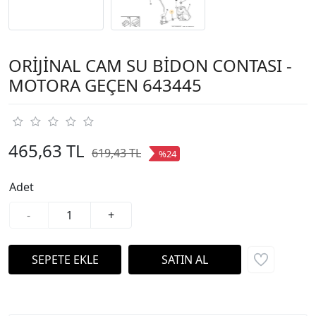
ORİJİNAL CAM SU BİDON CONTASI -
MOTORA GEÇEN 643445
465,63 TL
619,43 TL
%24
Adet
-
+