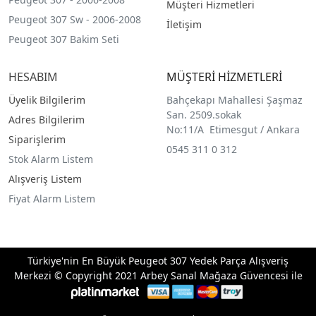
Müşteri Hizmetleri
Peugeot 307 Sw - 2006-2008
İletişim
Peugeot 307 Bakim Seti
HESABIM
MÜŞTERİ HİZMETLERİ
Üyelik Bilgilerim
Bahçekapı Mahallesi Şaşmaz
San. 2509.sokak
Adres Bilgilerim
No:11/A Etimesgut / Ankara
Siparişlerim
0545 311 0 312
Stok Alarm Listem
Alışveriş Listem
Fiyat Alarm Listem
Türkiye'nin En Büyük Peugeot 307 Yedek Parça Alışveriş
Merkezi © Copyright 2021 Arbey Sanal Mağaza Güvencesi ile