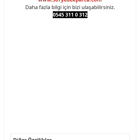
Daha fazla bilgi için bizi ulaşabilirsiniz.
0545 311 0 3
12
#PEUGEOT #PEUGEOT307 #307YEDEKPARCA
#ANKARAYEDEKPARCA #PEUEGOTTURKİYE
#TURKİYE307 #307PEUGEOT #YEDEKPARCA307
#307TÜRKİYE u
#VALEO #SACHS #PSA #INA #SKF #RAPRO #FEBI
#LUK #BRAXIS #MONROE #DEPO #MOTUL
#EUROREPAR #TOTAL #RAPRO #TRW #DELPHI
#peugeot307 #peugeottürkiye #psatürkiye
#oemyedekparca #307yedekparca #stellantis
#ankarayedekparca #307ankara #307istanbul
#izmir307 #peugeot307turkey #307clup #indirim
#307bakimseti #307amortisör #307debriyaj
#307triger #307far #307 tampon #307aksesuar
#307jant
Diğer Özellikler