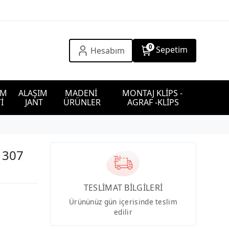
0
Sepetim
Hesabım
IM 
ALAŞIM 
MADENİ 
MONTAJ KLİPS - 
İ
JANT
ÜRÜNLER
AGRAF -KLİPS
 307
TESLİMAT BİLGİLERİ
Ürününüz gün içerisinde teslim
edilir