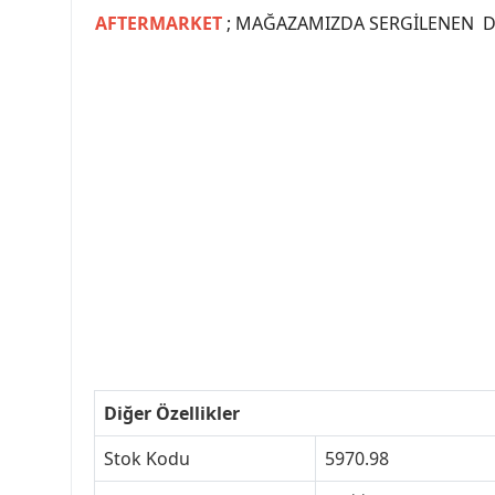
AFTERMARKET
; MAĞAZAMIZDA SERGİLENEN Dİ
#PEUGEOT #PEUGEOT307 #307YEDEKPARCA #
#VALEO #SACHS #PSA #INA #SKF #RA
#peugeot307 #peugeottürkiye #psatürkiye
#peugeot307turkey #307clup #indirim #
Diğer Özellikler
Stok Kodu
5970.98