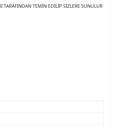
I TARAFINDAN TEMİN EDİLİP SİZLERE SUNULUR
07PEUGEOT #YEDEKPARCA307 #307TÜRKİYE u
OREPAR #TOTAL #RAPRO #TRW #DELPHI
kparca #307ankara #307istanbul #izmir307
7far #307 tampon #307aksesuar #307jant