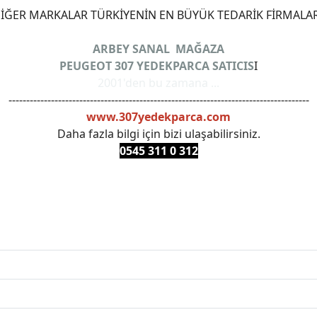
ĞER MARKALAR TÜRKİYENİN EN BÜYÜK TEDARİK FİRMALAR
ARBEY SANAL MAĞAZA
PEUGEOT 307 YEDEKPARCA SATICIS
I
2001'den bu zamana ...
-------------------------------------------------------------------------------------
www.307yedekparca.com
Daha fazla bilgi için bizi ulaşabilirsiniz.
0545 311 0 3
12
ANKARAYEDEKPARCA #PEUEGOTTURKİYE #TURKİYE307 #3
PRO #FEBI #LUK #BRAXIS #MONROE #DEPO #MOTUL #EUR
 #oemyedekparca #307yedekparca #stellantis #ankarayede
307bakimseti #307amortisör #307debriyaj #307triger #30