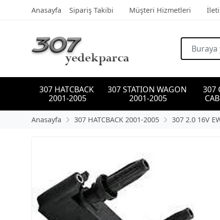
Anasayfa
Sipariş Takibi
Müşteri Hizmetleri
İlet
307 HATCBACK 
307 STATION WAGON 
307
2001-2005
2001-2005
CAB
Anasayfa
307 HATCBACK 2001-2005
307 2.0 16V E