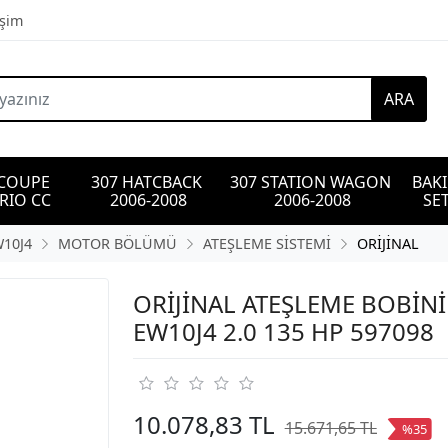
işim
ARA
 COUPE 
307 HATCBACK 
307 STATION WAGON 
BAK
RIO CC
2006-2008
2006-2008
SET
W10J4
MOTOR BÖLÜMÜ
ATEŞLEME SİSTEMİ
ORİJİNAL
ORİJİNAL ATEŞLEME BOBİNİ
EW10J4 2.0 135 HP 597098
10.078,83 TL
15.671,65 TL
%35