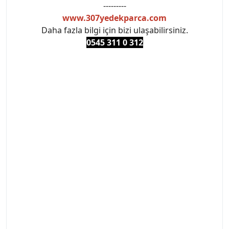
---------
www.307yedekparca.com
Daha fazla bilgi için bizi ulaşabilirsiniz.
0545 311 0 3
12
#PEUGEOT #PEUGEOT307 #307YEDEKPARCA
#ANKARAYEDEKPARCA #PEUEGOTTURKİYE
#TURKİYE307 #307PEUGEOT #YEDEKPARCA307
#307TÜRKİYE u
#VALEO #SACHS #PSA #INA #SKF #RAPRO #FEBI
#LUK #BRAXIS #MONROE #DEPO #MOTUL
#EUROREPAR #TOTAL #RAPRO #TRW #DELPHI
#peugeot307 #peugeottürkiye #psatürkiye
#oemyedekparca #307yedekparca #stellantis
#ankarayedekparca #307ankara #307istanbul
#izmir307 #peugeot307turkey #307clup #indirim
#307bakimseti #307amortisör #307debriyaj
#307triger #307far #307 tampon #307aksesuar
#307jant