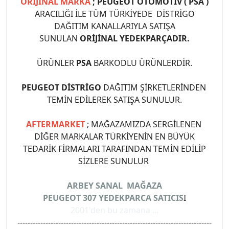
ORİJİNAL MARKA
; PEUGEOT OTOMOTİV ( PSA )
ARACILIĞI İLE TÜM TÜRKİYEDE DİSTRİGO
DAĞITIM KANALLARIYLA SATIŞA
SUNULAN
ORİJİNAL YEDEKPARÇADIR.
ÜRÜNLER
PSA
BARKODLU ÜRÜNLERDİR.
PEUGEOT DİSTRİGO
DAĞITIM ŞİRKETLERİNDEN
TEMİN EDİLEREK SATIŞA SUNULUR.
AFTERMARKET
; MAĞAZAMIZDA SERGİLENEN
DİĞER MARKALAR TÜRKİYENİN EN BÜYÜK
TEDARİK FİRMALARI TARAFINDAN TEMİN EDİLİP
SİZLERE SUNULUR
ARBEY SANAL MAĞAZA
PEUGEOT 307 YEDEKPARCA SATICIS
I
2001'den bu zamana ...
----------------------------------------------------------------------------