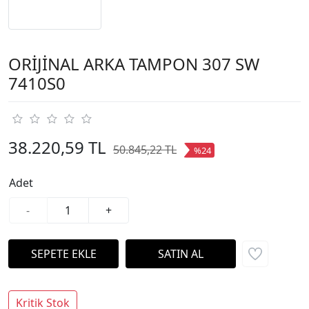
ORİJİNAL ARKA TAMPON 307 SW
7410S0
38.220,59 TL
50.845,22 TL
%24
Adet
-
+
Kritik Stok