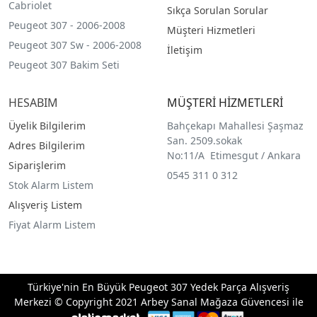
Cabriolet
Sıkça Sorulan Sorular
Peugeot 307 - 2006-2008
Müşteri Hizmetleri
Peugeot 307 Sw - 2006-2008
İletişim
Peugeot 307 Bakim Seti
HESABIM
MÜŞTERİ HİZMETLERİ
Üyelik Bilgilerim
Bahçekapı Mahallesi Şaşmaz
San. 2509.sokak
Adres Bilgilerim
No:11/A Etimesgut / Ankara
Siparişlerim
0545 311 0 312
Stok Alarm Listem
Alışveriş Listem
Fiyat Alarm Listem
Türkiye'nin En Büyük Peugeot 307 Yedek Parça Alışveriş
Merkezi © Copyright 2021 Arbey Sanal Mağaza Güvencesi ile