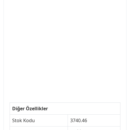
#ANKARAYEDEKPARCA #PEUEGOTTURKİYE
#TURKİYE307 #307PEUGEOT #YEDEKPARCA307
#307TÜRKİYE u
#VALEO #SACHS #PSA #INA #SKF #RAPRO #FEBI
#LUK #BRAXIS #MONROE #DEPO #MOTUL
#EUROREPAR #TOTAL #RAPRO #TRW #DELPHI
#peugeot307 #peugeottürkiye #psatürkiye
#oemyedekparca #307yedekparca #stellantis
#ankarayedekparca #307ankara #307istanbul
#izmir307 #peugeot307turkey #307clup #indirim
#307bakimseti #307amortisör #307debriyaj
#307triger #307far #307 tampon #307aksesuar
#307jant
Diğer Özellikler
Stok Kodu
3740.46