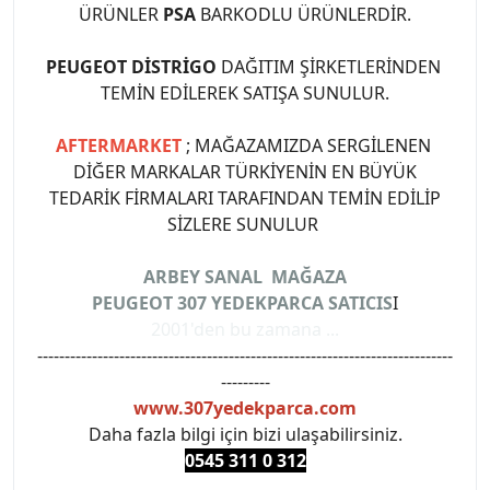
ÜRÜNLER
PSA
BARKODLU ÜRÜNLERDİR.
PEUGEOT DİSTRİGO
DAĞITIM ŞİRKETLERİNDEN
TEMİN EDİLEREK SATIŞA SUNULUR.
AFTERMARKET
; MAĞAZAMIZDA SERGİLENEN
DİĞER MARKALAR TÜRKİYENİN EN BÜYÜK
TEDARİK FİRMALARI TARAFINDAN TEMİN EDİLİP
SİZLERE SUNULUR
ARBEY SANAL MAĞAZA
PEUGEOT 307 YEDEKPARCA SATICIS
I
2001'den bu zamana ...
----------------------------------------------------------------------------
---------
www.307yedekparca.com
Daha fazla bilgi için bizi ulaşabilirsiniz.
0545 311 0 3
12
#PEUGEOT #PEUGEOT307 #307YEDEKPARCA