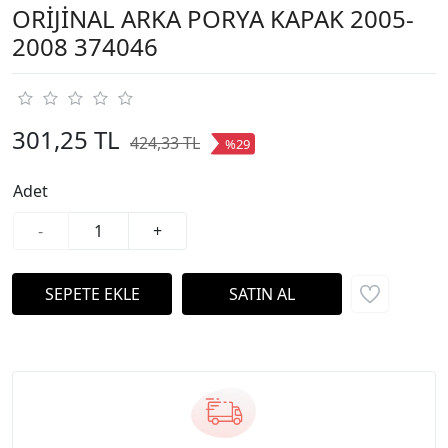
ORİJİNAL ARKA PORYA KAPAK 2005-
2008 374046
301,25 TL
424,33 TL
%29
Adet
-
+