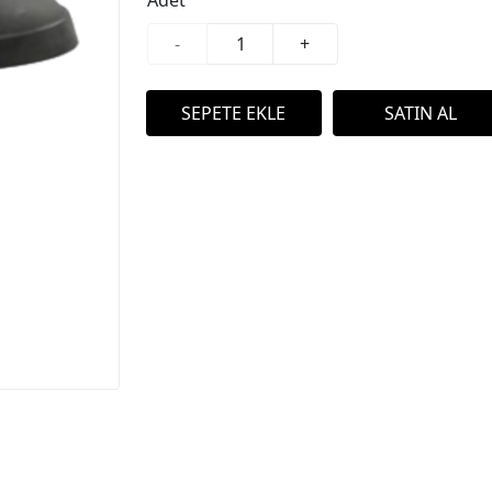
Adet
-
+