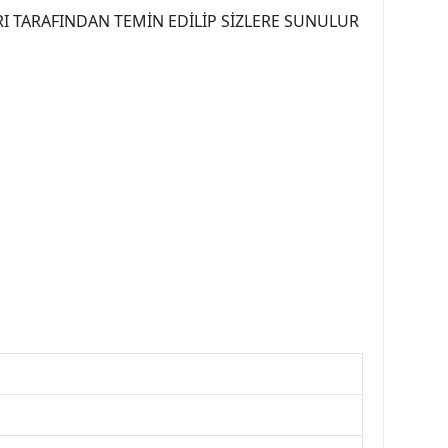
I TARAFINDAN TEMİN EDİLİP SİZLERE SUNULUR
07PEUGEOT #YEDEKPARCA307 #307TÜRKİYE u
OREPAR #TOTAL #RAPRO #TRW #DELPHI
kparca #307ankara #307istanbul #izmir307
7far #307 tampon #307aksesuar #307jant