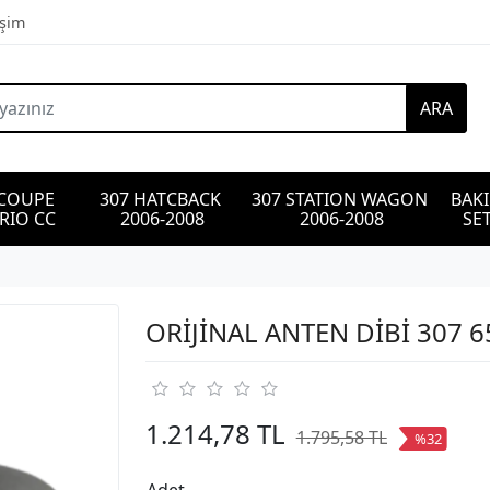
işim
ARA
 COUPE 
307 HATCBACK 
307 STATION WAGON 
BAK
RIO CC
2006-2008
2006-2008
SET
ORİJİNAL ANTEN DİBİ 307 
1.214,78 TL
1.795,58 TL
%32