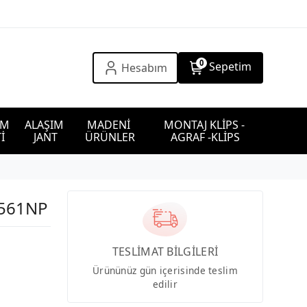
0
Sepetim
Hesabım
IM 
ALAŞIM 
MADENİ 
MONTAJ KLİPS - 
İ
JANT
ÜRÜNLER
AGRAF -KLİPS
6561NP
TESLİMAT BİLGİLERİ
Ürününüz gün içerisinde teslim
edilir