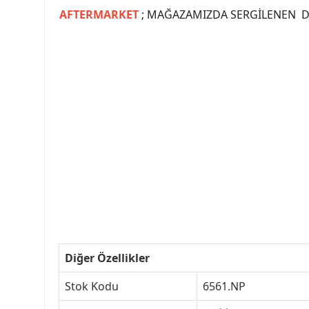
AFTERMARKET
; MAĞAZAMIZDA SERGİLENEN Dİ
#PEUGEOT #PEUGEOT307 #307YEDEKPARCA #
#VALEO #SACHS #PSA #INA #SKF #RA
#peugeot307 #peugeottürkiye #psatürkiye
#peugeot307turkey #307clup #indirim #
Diğer Özellikler
Stok Kodu
6561.NP