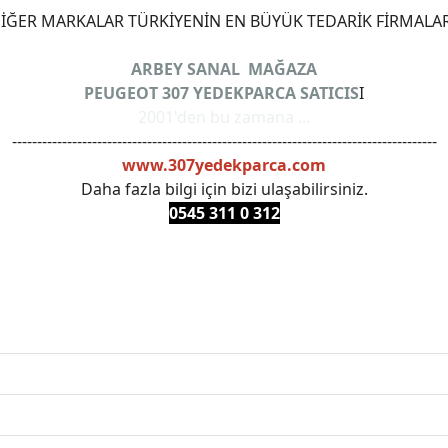
ĞER MARKALAR TÜRKİYENİN EN BÜYÜK TEDARİK FİRMALAR
ARBEY SANAL MAĞAZA
PEUGEOT 307 YEDEKPARCA SATICIS
I
2001'den bu zamana ...
-------------------------------------------------------------------------------------
www.307yedekparca.com
Daha fazla bilgi için bizi ulaşabilirsiniz.
0545 311 0 3
12
ANKARAYEDEKPARCA #PEUEGOTTURKİYE #TURKİYE307 #3
PRO #FEBI #LUK #BRAXIS #MONROE #DEPO #MOTUL #EUR
 #oemyedekparca #307yedekparca #stellantis #ankarayede
307bakimseti #307amortisör #307debriyaj #307triger #30