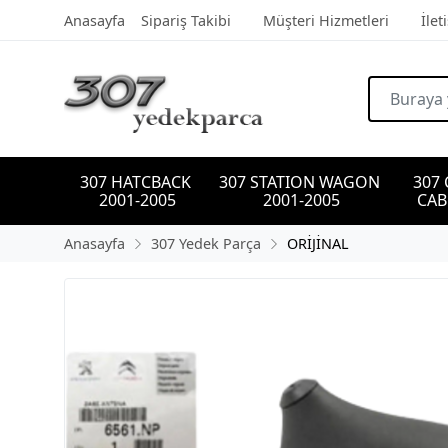
Anasayfa
Sipariş Takibi
Müşteri Hizmetleri
İlet
307 HATCBACK 
307 STATION WAGON 
307
2001-2005
2001-2005
CAB
Anasayfa
307 Yedek Parça
ORİJİNAL