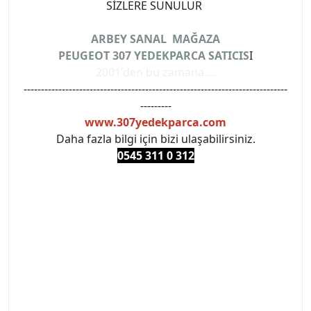
SİZLERE SUNULUR
ARBEY SANAL MAĞAZA
PEUGEOT 307 YEDEKPARCA SATICIS
I
2001'den bu zamana ...
----------------------------------------------------------------------------
---------
www.307yedekparca.com
Daha fazla bilgi için bizi ulaşabilirsiniz.
0545 311 0 3
12
#PEUGEOT #PEUGEOT307 #307YEDEKPARCA
#ANKARAYEDEKPARCA #PEUEGOTTURKİYE
#TURKİYE307 #307PEUGEOT #YEDEKPARCA307
#307TÜRKİYE u
#VALEO #SACHS #PSA #INA #SKF #RAPRO #FEBI
#LUK #BRAXIS #MONROE #DEPO #MOTUL
#EUROREPAR #TOTAL #RAPRO #TRW #DELPHI
#peugeot307 #peugeottürkiye #psatürkiye
#oemyedekparca #307yedekparca #stellantis