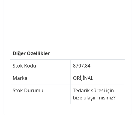
#ankarayedekparca #307ankara #307istanbul
#izmir307 #peugeot307turkey #307clup #indirim
#307bakimseti #307amortisör #307debriyaj
#307triger #307far #307 tampon #307aksesuar
#307jant
Diğer Özellikler
Stok Kodu
8707.84
Marka
ORİJİNAL
Stok Durumu
Tedarik süresi için
bize ulaşır mısınız?