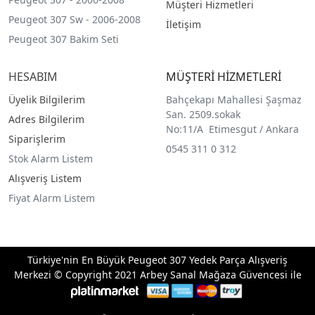
Müşteri Hizmetleri
Peugeot 307 Sw - 2006-2008
İletişim
Peugeot 307 Bakim Seti
HESABIM
MÜŞTERİ HİZMETLERİ
Üyelik Bilgilerim
Bahçekapı Mahallesi Şaşmaz
San. 2509.sokak
Adres Bilgilerim
No:11/A Etimesgut / Ankara
Siparişlerim
0545 311 0 312
Stok Alarm Listem
Alışveriş Listem
Fiyat Alarm Listem
Türkiye'nin En Büyük Peugeot 307 Yedek Parça Alışveriş
Merkezi © Copyright 2021 Arbey Sanal Mağaza Güvencesi ile