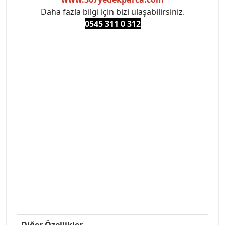
Daha fazla bilgi için bizi ulaşabilirsiniz.
0545 311 0 3
12
#PEUGEOT #PEUGEOT307 #307YEDEKPARCA
#ANKARAYEDEKPARCA #PEUEGOTTURKİYE
#TURKİYE307 #307PEUGEOT #YEDEKPARCA307
#307TÜRKİYE u
#VALEO #SACHS #PSA #INA #SKF #RAPRO #FEBI
#LUK #BRAXIS #MONROE #DEPO #MOTUL
#EUROREPAR #TOTAL #RAPRO #TRW #DELPHI
#peugeot307 #peugeottürkiye #psatürkiye
#oemyedekparca #307yedekparca #stellantis
#ankarayedekparca #307ankara #307istanbul
#izmir307 #peugeot307turkey #307clup #indirim
#307bakimseti #307amortisör #307debriyaj
#307triger #307far #307 tampon #307aksesuar
#307jant
Diğer Özellikler