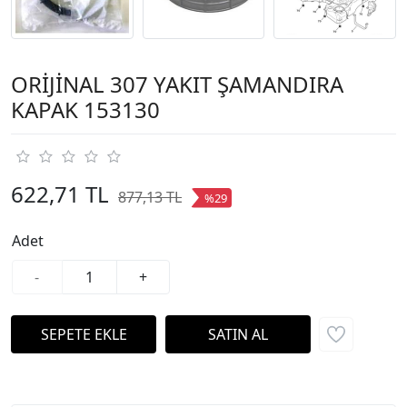
ORİJİNAL 307 YAKIT ŞAMANDIRA
KAPAK 153130
622,71 TL
877,13 TL
%29
Adet
-
+