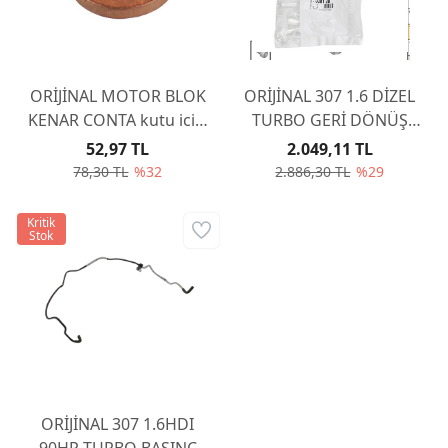
ORİJİNAL MOTOR BLOK
ORİJİNAL 307 1.6 DİZEL
KENAR CONTA kutu ici 4
TURBO GERİ DÖNÜŞ
adet 15708
BORU 1.6 DV6 90HP
52,97 TL
2.049,11 TL
38128
78,30 TL
%32
2.886,30 TL
%29
Kritik
Stok
ORİJİNAL 307 1.6HDI
90HP TURBO BASINC