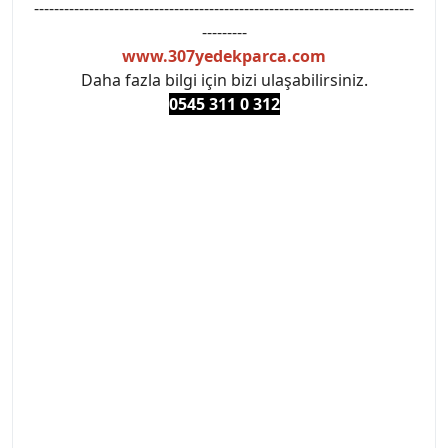
----------------------------------------------------------------------------
---------
www.307yedekparca.com
Daha fazla bilgi için bizi ulaşabilirsiniz.
0545 311 0 3
12
#PEUGEOT #PEUGEOT307 #307YEDEKPARCA
#ANKARAYEDEKPARCA #PEUEGOTTURKİYE
#TURKİYE307 #307PEUGEOT #YEDEKPARCA307
#307TÜRKİYE u
#VALEO #SACHS #PSA #INA #SKF #RAPRO #FEBI
#LUK #BRAXIS #MONROE #DEPO #MOTUL
#EUROREPAR #TOTAL #RAPRO #TRW #DELPHI
#peugeot307 #peugeottürkiye #psatürkiye
#oemyedekparca #307yedekparca #stellantis
#ankarayedekparca #307ankara #307istanbul
#izmir307 #peugeot307turkey #307clup #indirim
#307bakimseti #307amortisör #307debriyaj
#307triger #307far #307 tampon #307aksesuar
#307jant