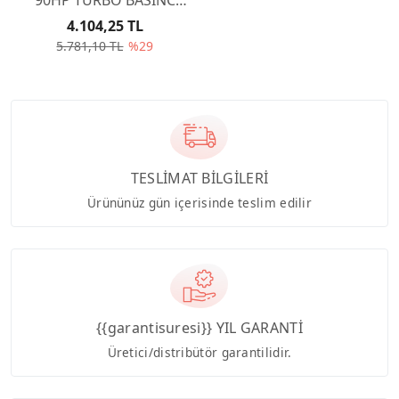
VALF - VAKUM DEPO
4.104,25 TL
ARASI HORTUM DV6
5.781,10 TL
%29
90HP 37020
TESLİMAT BİLGİLERİ
Ürününüz gün içerisinde teslim edilir
{{garantisuresi}} YIL GARANTİ
Üretici/distribütör garantilidir.