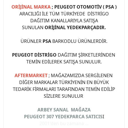
ORİJİNAL MARKA
; PEUGEOT OTOMOTİV ( PSA )
ARACILIĞI İLE TÜM TÜRKİYEDE DİSTRİGO
DAĞITIM KANALLARIYLA SATIŞA
SUNULAN
ORİJİNAL YEDEKPARÇADIR.
ÜRÜNLER
PSA
BARKODLU ÜRÜNLERDİR.
PEUGEOT DİSTRİGO
DAĞITIM ŞİRKETLERİNDEN
TEMİN EDİLEREK SATIŞA SUNULUR.
AFTERMARKET
; MAĞAZAMIZDA SERGİLENEN
DİĞER MARKALAR TÜRKİYENİN EN BÜYÜK
TEDARİK FİRMALARI TARAFINDAN TEMİN EDİLİP
SİZLERE SUNULUR
ARBEY SANAL MAĞAZA
PEUGEOT 307 YEDEKPARCA SATICIS
I
2001'den bu zamana ...