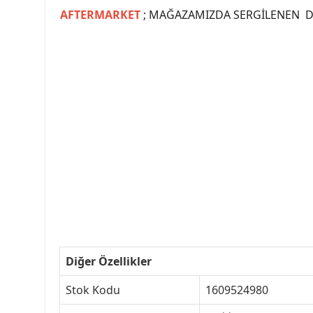
AFTERMARKET
; MAĞAZAMIZDA SERGİLENEN Dİ
#PEUGEOT #PEUGEOT307 #307YEDEKPARCA #
#VALEO #SACHS #PSA #INA #SKF #RA
#peugeot307 #peugeottürkiye #psatürkiye
#peugeot307turkey #307clup #indirim #
Diğer Özellikler
Stok Kodu
1609524980