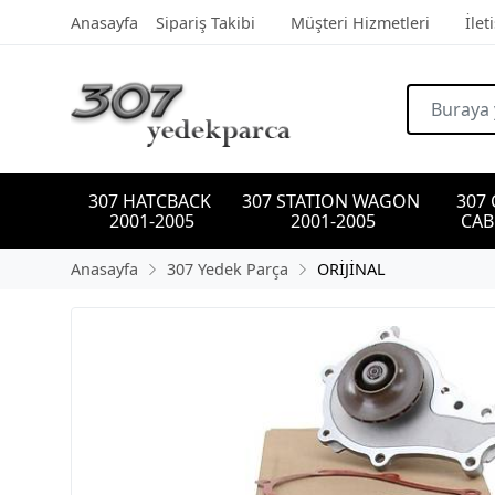
Anasayfa
Sipariş Takibi
Müşteri Hizmetleri
İlet
307 HATCBACK 
307 STATION WAGON 
307
2001-2005
2001-2005
CAB
Anasayfa
307 Yedek Parça
ORİJİNAL