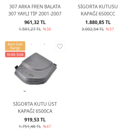
307 ARKA FREN BALATA
SİGORTA KUTUSU
307 YAYLI TİP 2001-2007
KAPAĞI 6500CC
961,32 TL
1.880,85 TL
1.501,27 TL
%36
3.002,54 TL
%37
Aynı Gün
Kargo
Kritik Stok
SİGORTA KUTU ÜST
KAPAĞI 6500CA
919,53 TL
1.751,48 TL
%47