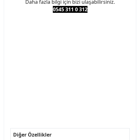
Daha fazla bilgi için bizi ulaşabilirsiniz.
0545 311 0 3
12
#PEUGEOT #PEUGEOT307 #307YEDEKPARCA
#ANKARAYEDEKPARCA #PEUEGOTTURKİYE
#TURKİYE307 #307PEUGEOT #YEDEKPARCA307
#307TÜRKİYE u
#VALEO #SACHS #PSA #INA #SKF #RAPRO #FEBI
#LUK #BRAXIS #MONROE #DEPO #MOTUL
#EUROREPAR #TOTAL #RAPRO #TRW #DELPHI
#peugeot307 #peugeottürkiye #psatürkiye
#oemyedekparca #307yedekparca #stellantis
#ankarayedekparca #307ankara #307istanbul
#izmir307 #peugeot307turkey #307clup #indirim
#307bakimseti #307amortisör #307debriyaj
#307triger #307far #307 tampon #307aksesuar
#307jant
Diğer Özellikler