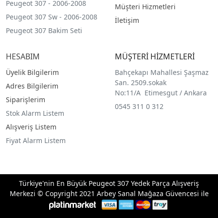
Peugeot 307 - 2006-2008
Müşteri Hizmetleri
Peugeot 307 Sw - 2006-2008
İletişim
Peugeot 307 Bakim Seti
HESABIM
MÜŞTERİ HİZMETLERİ
Üyelik Bilgilerim
Bahçekapı Mahallesi Şaşmaz
San. 2509.sokak
Adres Bilgilerim
No:11/A Etimesgut / Ankara
Siparişlerim
0545 311 0 312
Stok Alarm Listem
Alışveriş Listem
Fiyat Alarm Listem
Türkiye'nin En Büyük Peugeot 307 Yedek Parça Alışveriş
Merkezi © Copyright 2021 Arbey Sanal Mağaza Güvencesi ile