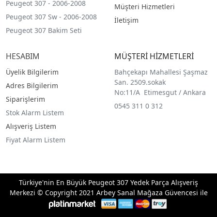
Peugeot 307 - 2006-2008
Müşteri Hizmetleri
Peugeot 307 Sw - 2006-2008
İletişim
Peugeot 307 Bakim Seti
HESABIM
MÜŞTERİ HİZMETLERİ
Üyelik Bilgilerim
Bahçekapı Mahallesi Şaşmaz
San. 2509.sokak
Adres Bilgilerim
No:11/A Etimesgut / Ankara
Siparişlerim
0545 311 0 312
Stok Alarm Listem
Alışveriş Listem
Fiyat Alarm Listem
Türkiye'nin En Büyük Peugeot 307 Yedek Parça Alışveriş
Merkezi © Copyright 2021 Arbey Sanal Mağaza Güvencesi ile