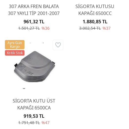
307 ARKA FREN BALATA
SİGORTA KUTUSU
307 YAYLI TİP 2001-2007
KAPAĞI 6500CC
961,32 TL
1.880,85 TL
1.501,27 TL
%36
3.002,54 TL
%37
Aynı Gün
Kargo
Kritik Stok
SİGORTA KUTU ÜST
KAPAĞI 6500CA
919,53 TL
1.751,48 TL
%47