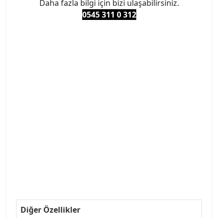
Daha fazla bilgi için bizi ulaşabilirsiniz.
0545 311 0 3
12
#PEUGEOT #PEUGEOT307 #307YEDEKPARCA
#ANKARAYEDEKPARCA #PEUEGOTTURKİYE
#TURKİYE307 #307PEUGEOT #YEDEKPARCA307
#307TÜRKİYE u
#VALEO #SACHS #PSA #INA #SKF #RAPRO #FEBI
#LUK #BRAXIS #MONROE #DEPO #MOTUL
#EUROREPAR #TOTAL #RAPRO #TRW #DELPHI
#peugeot307 #peugeottürkiye #psatürkiye
#oemyedekparca #307yedekparca #stellantis
#ankarayedekparca #307ankara #307istanbul
#izmir307 #peugeot307turkey #307clup #indirim
#307bakimseti #307amortisör #307debriyaj
#307triger #307far #307 tampon #307aksesuar
#307jant
Diğer Özellikler