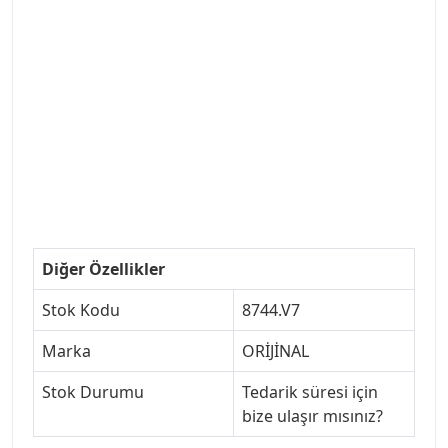
#LUK #BRAXIS #MONROE #DEPO #MOTUL
#EUROREPAR #TOTAL #RAPRO #TRW #DELPHI
#peugeot307 #peugeottürkiye #psatürkiye
#oemyedekparca #307yedekparca #stellantis
#ankarayedekparca #307ankara #307istanbul
#izmir307 #peugeot307turkey #307clup #indirim
#307bakimseti #307amortisör #307debriyaj
#307triger #307far #307 tampon #307aksesuar
#307jant
Diğer Özellikler
Stok Kodu
8744.V7
Marka
ORİJİNAL
Stok Durumu
Tedarik süresi için
bize ulaşır mısınız?