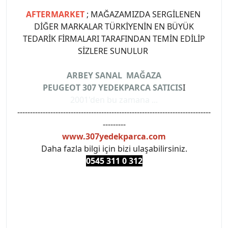
AFTERMARKET
; MAĞAZAMIZDA SERGİLENEN
DİĞER MARKALAR TÜRKİYENİN EN BÜYÜK
TEDARİK FİRMALARI TARAFINDAN TEMİN EDİLİP
SİZLERE SUNULUR
ARBEY SANAL MAĞAZA
PEUGEOT 307 YEDEKPARCA SATICIS
I
2001'den bu zamana ...
----------------------------------------------------------------------------
---------
www.307yedekparca.com
Daha fazla bilgi için bizi ulaşabilirsiniz.
0545 311 0 3
12
#PEUGEOT #PEUGEOT307 #307YEDEKPARCA
#ANKARAYEDEKPARCA #PEUEGOTTURKİYE
#TURKİYE307 #307PEUGEOT #YEDEKPARCA307
#307TÜRKİYE u
#VALEO #SACHS #PSA #INA #SKF #RAPRO #FEBI