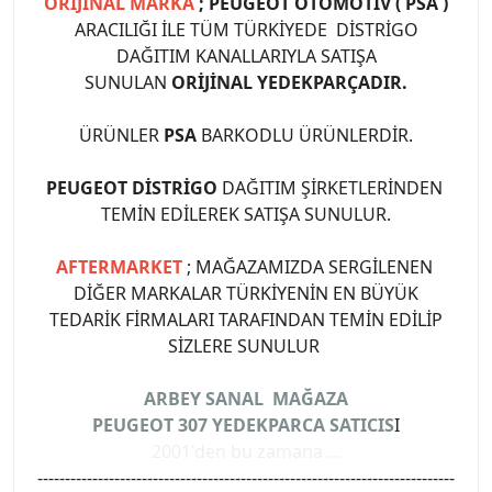
ORİJİNAL MARKA
; PEUGEOT OTOMOTİV ( PSA )
ARACILIĞI İLE TÜM TÜRKİYEDE DİSTRİGO
DAĞITIM KANALLARIYLA SATIŞA
SUNULAN
ORİJİNAL YEDEKPARÇADIR.
ÜRÜNLER
PSA
BARKODLU ÜRÜNLERDİR.
PEUGEOT DİSTRİGO
DAĞITIM ŞİRKETLERİNDEN
TEMİN EDİLEREK SATIŞA SUNULUR.
AFTERMARKET
; MAĞAZAMIZDA SERGİLENEN
DİĞER MARKALAR TÜRKİYENİN EN BÜYÜK
TEDARİK FİRMALARI TARAFINDAN TEMİN EDİLİP
SİZLERE SUNULUR
ARBEY SANAL MAĞAZA
PEUGEOT 307 YEDEKPARCA SATICIS
I
2001'den bu zamana ...
----------------------------------------------------------------------------