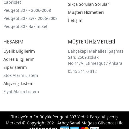
Cabriolet
Sıkça Sorulan Sorular
Peugeot 307 - 2006-2008
Müşteri Hizmetleri
Peugeot 307 Sw - 2006-2008
İletişim
Peugeot 307 Bakim Seti
HESABIM
MÜŞTERİ HİZMETLERİ
Üyelik Bilgilerim
Bahçekapı Mahallesi Şaşmaz
San. 2509.sokak
Adres Bilgilerim
No:11/A Etimesgut / Ankara
Siparişlerim
0545 311 0 312
Stok Alarm Listem
Alışveriş Listem
Fiyat Alarm Listem
Türkiye'nin En Büyük Peugeot 307 Yedek Parça Alışveriş
Merkezi © Copyright 2021 Arbey Sanal Mağaza Güvencesi ile