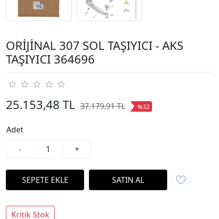
ORİJİNAL 307 SOL TAŞIYICI - AKS
TAŞIYICI 364696
25.153,48 TL
37.179,91 TL
%32
Adet
-
+
Kritik Stok