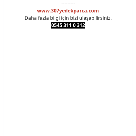
---------
www.307yedekparca.com
Daha fazla bilgi için bizi ulaşabilirsiniz.
0545 311 0 3
12
#PEUGEOT #PEUGEOT307 #307YEDEKPARCA
#ANKARAYEDEKPARCA #PEUEGOTTURKİYE
#TURKİYE307 #307PEUGEOT #YEDEKPARCA307
#307TÜRKİYE u
#VALEO #SACHS #PSA #INA #SKF #RAPRO #FEBI
#LUK #BRAXIS #MONROE #DEPO #MOTUL
#EUROREPAR #TOTAL #RAPRO #TRW #DELPHI
#peugeot307 #peugeottürkiye #psatürkiye
#oemyedekparca #307yedekparca #stellantis
#ankarayedekparca #307ankara #307istanbul
#izmir307 #peugeot307turkey #307clup #indirim
#307bakimseti #307amortisör #307debriyaj
#307triger #307far #307 tampon #307aksesuar
#307jant