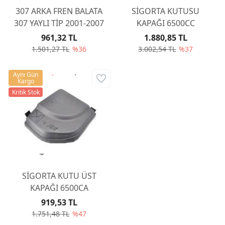
307 ARKA FREN BALATA
SİGORTA KUTUSU
307 YAYLI TİP 2001-2007
KAPAĞI 6500CC
961,32 TL
1.880,85 TL
1.501,27 TL
%36
3.002,54 TL
%37
Aynı Gün
Kargo
Kritik Stok
SİGORTA KUTU ÜST
KAPAĞI 6500CA
919,53 TL
1.751,48 TL
%47