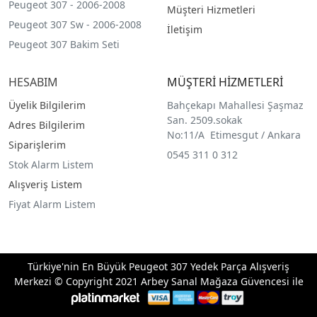
Peugeot 307 - 2006-2008
Müşteri Hizmetleri
Peugeot 307 Sw - 2006-2008
İletişim
Peugeot 307 Bakim Seti
HESABIM
MÜŞTERİ HİZMETLERİ
Üyelik Bilgilerim
Bahçekapı Mahallesi Şaşmaz
San. 2509.sokak
Adres Bilgilerim
No:11/A Etimesgut / Ankara
Siparişlerim
0545 311 0 312
Stok Alarm Listem
Alışveriş Listem
Fiyat Alarm Listem
Türkiye'nin En Büyük Peugeot 307 Yedek Parça Alışveriş
Merkezi © Copyright 2021 Arbey Sanal Mağaza Güvencesi ile