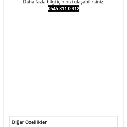
Daha fazla bilgi için bizi ulaşabilirsiniz.
0545 311 0 3
12
#PEUGEOT #PEUGEOT307 #307YEDEKPARCA
#ANKARAYEDEKPARCA #PEUEGOTTURKİYE
#TURKİYE307 #307PEUGEOT #YEDEKPARCA307
#307TÜRKİYE u
#VALEO #SACHS #PSA #INA #SKF #RAPRO #FEBI
#LUK #BRAXIS #MONROE #DEPO #MOTUL
#EUROREPAR #TOTAL #RAPRO #TRW #DELPHI
#peugeot307 #peugeottürkiye #psatürkiye
#oemyedekparca #307yedekparca #stellantis
#ankarayedekparca #307ankara #307istanbul
#izmir307 #peugeot307turkey #307clup #indirim
#307bakimseti #307amortisör #307debriyaj
#307triger #307far #307 tampon #307aksesuar
#307jant
Diğer Özellikler