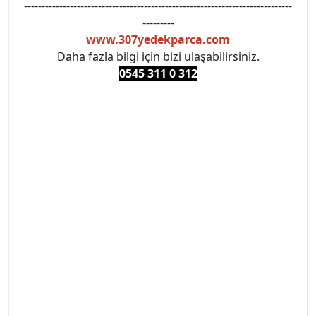
----------------------------------------------------------------------------
---------
www.307yedekparca.com
Daha fazla bilgi için bizi ulaşabilirsiniz.
0545 311 0 3
12
#PEUGEOT #PEUGEOT307 #307YEDEKPARCA
#ANKARAYEDEKPARCA #PEUEGOTTURKİYE
#TURKİYE307 #307PEUGEOT #YEDEKPARCA307
#307TÜRKİYE u
#VALEO #SACHS #PSA #INA #SKF #RAPRO #FEBI
#LUK #BRAXIS #MONROE #DEPO #MOTUL
#EUROREPAR #TOTAL #RAPRO #TRW #DELPHI
#peugeot307 #peugeottürkiye #psatürkiye
#oemyedekparca #307yedekparca #stellantis
#ankarayedekparca #307ankara #307istanbul
#izmir307 #peugeot307turkey #307clup #indirim
#307bakimseti #307amortisör #307debriyaj
#307triger #307far #307 tampon #307aksesuar
#307jant