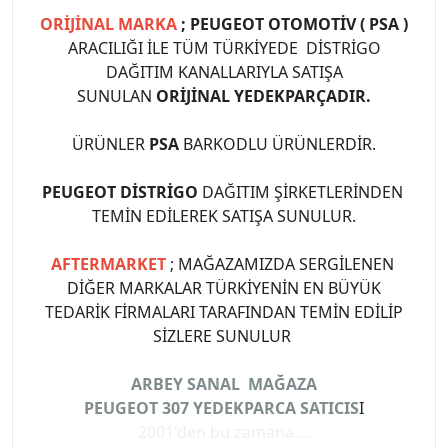
ORİJİNAL MARKA
; PEUGEOT OTOMOTİV ( PSA )
ARACILIĞI İLE TÜM TÜRKİYEDE DİSTRİGO
DAĞITIM KANALLARIYLA SATIŞA
SUNULAN
ORİJİNAL YEDEKPARÇADIR.
ÜRÜNLER
PSA
BARKODLU ÜRÜNLERDİR.
PEUGEOT DİSTRİGO
DAĞITIM ŞİRKETLERİNDEN
TEMİN EDİLEREK SATIŞA SUNULUR.
AFTERMARKET
; MAĞAZAMIZDA SERGİLENEN
DİĞER MARKALAR TÜRKİYENİN EN BÜYÜK
TEDARİK FİRMALARI TARAFINDAN TEMİN EDİLİP
SİZLERE SUNULUR
ARBEY SANAL MAĞAZA
PEUGEOT 307 YEDEKPARCA SATICIS
I
2001'den bu zamana ...