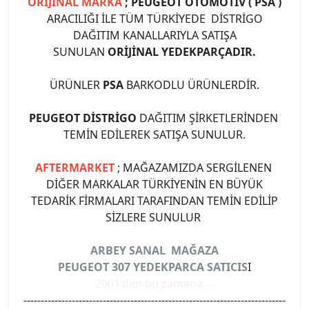
ORİJİNAL MARKA
; PEUGEOT OTOMOTİV ( PSA )
ARACILIĞI İLE TÜM TÜRKİYEDE DİSTRİGO
DAĞITIM KANALLARIYLA SATIŞA
SUNULAN
ORİJİNAL YEDEKPARÇADIR.
ÜRÜNLER
PSA
BARKODLU ÜRÜNLERDİR.
PEUGEOT DİSTRİGO
DAĞITIM ŞİRKETLERİNDEN
TEMİN EDİLEREK SATIŞA SUNULUR.
AFTERMARKET
; MAĞAZAMIZDA SERGİLENEN
DİĞER MARKALAR TÜRKİYENİN EN BÜYÜK
TEDARİK FİRMALARI TARAFINDAN TEMİN EDİLİP
SİZLERE SUNULUR
ARBEY SANAL MAĞAZA
PEUGEOT 307 YEDEKPARCA SATICIS
I
2001'den bu zamana ...
----------------------------------------------------------------------------