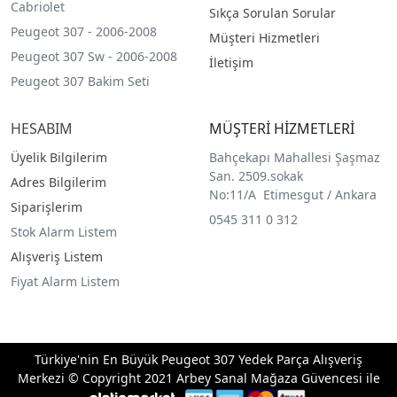
Cabriolet
Sıkça Sorulan Sorular
Peugeot 307 - 2006-2008
Müşteri Hizmetleri
Peugeot 307 Sw - 2006-2008
İletişim
Peugeot 307 Bakim Seti
HESABIM
MÜŞTERİ HİZMETLERİ
Üyelik Bilgilerim
Bahçekapı Mahallesi Şaşmaz
San. 2509.sokak
Adres Bilgilerim
No:11/A Etimesgut / Ankara
Siparişlerim
0545 311 0 312
Stok Alarm Listem
Alışveriş Listem
Fiyat Alarm Listem
Türkiye'nin En Büyük Peugeot 307 Yedek Parça Alışveriş
Merkezi © Copyright 2021 Arbey Sanal Mağaza Güvencesi ile