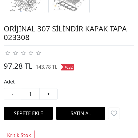
ORİJİNAL 307 SİLİNDİR KAPAK TAPA
023308
97,28 TL
143,78 TL
%32
Adet
-
+
Kritik Stok