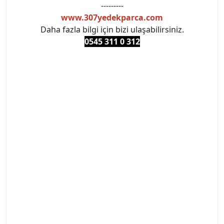
---------
www.307yedekparca.com
Daha fazla bilgi için bizi ulaşabilirsiniz.
0545 311 0 3
12
#PEUGEOT #PEUGEOT307 #307YEDEKPARCA
#ANKARAYEDEKPARCA #PEUEGOTTURKİYE
#TURKİYE307 #307PEUGEOT #YEDEKPARCA307
#307TÜRKİYE u
#VALEO #SACHS #PSA #INA #SKF #RAPRO #FEBI
#LUK #BRAXIS #MONROE #DEPO #MOTUL
#EUROREPAR #TOTAL #RAPRO #TRW #DELPHI
#peugeot307 #peugeottürkiye #psatürkiye
#oemyedekparca #307yedekparca #stellantis
#ankarayedekparca #307ankara #307istanbul
#izmir307 #peugeot307turkey #307clup #indirim
#307bakimseti #307amortisör #307debriyaj
#307triger #307far #307 tampon #307aksesuar
#307jant