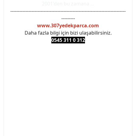
2001'den bu zamana ...
----------------------------------------------------------------------------
---------
www.307yedekparca.com
Daha fazla bilgi için bizi ulaşabilirsiniz.
0545 311 0 3
12
#PEUGEOT #PEUGEOT307 #307YEDEKPARCA
#ANKARAYEDEKPARCA #PEUEGOTTURKİYE
#TURKİYE307 #307PEUGEOT #YEDEKPARCA307
#307TÜRKİYE u
#VALEO #SACHS #PSA #INA #SKF #RAPRO #FEBI
#LUK #BRAXIS #MONROE #DEPO #MOTUL
#EUROREPAR #TOTAL #RAPRO #TRW #DELPHI
#peugeot307 #peugeottürkiye #psatürkiye
#oemyedekparca #307yedekparca #stellantis
#ankarayedekparca #307ankara #307istanbul
#izmir307 #peugeot307turkey #307clup #indirim
#307bakimseti #307amortisör #307debriyaj
#307triger #307far #307 tampon #307aksesuar