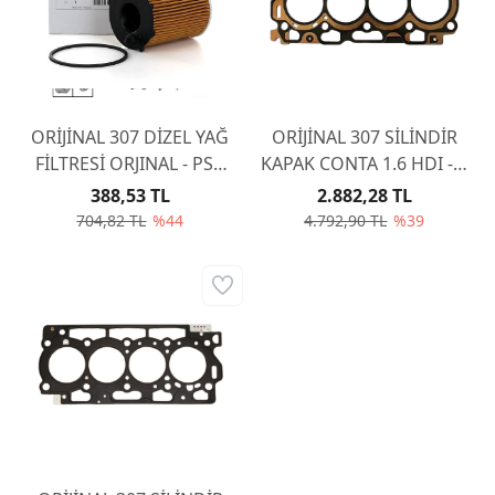
ORİJİNAL 307 DİZEL YAĞ
ORİJİNAL 307 SİLİNDİR
FİLTRESİ ORJINAL - PSA
KAPAK CONTA 1.6 HDI - 5
1.6 HDI 1.4 HDI 1109AY
ÇENTİK (1,45) 0209CG
388,53 TL
2.882,28 TL
704,82 TL
%44
4.792,90 TL
%39