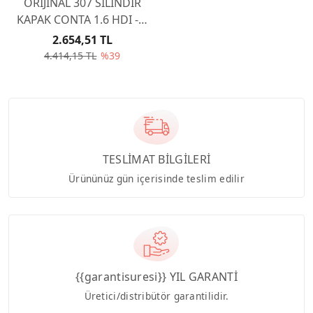
ORİJİNAL 307 SİLİNDİR
KAPAK CONTA 1.6 HDI - 4
ÇENTİK (1,40) 0209CF
2.654,51 TL
4.414,15 TL
%39
TESLİMAT BİLGİLERİ
Ürününüz gün içerisinde teslim edilir
{{garantisuresi}} YIL GARANTİ
Üretici/distribütör garantilidir.