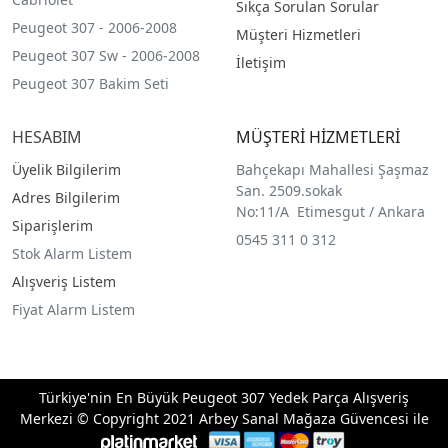
Sıkça Sorulan Sorular
Peugeot 307 - 2006-2008
Müşteri Hizmetleri
Peugeot 307 Sw - 2006-2008
İletişim
Peugeot 307 Bakim Seti
HESABIM
MÜŞTERİ HİZMETLERİ
Üyelik Bilgilerim
Bahçekapı Mahallesi Şaşmaz
San. 2509.sokak
Adres Bilgilerim
No:11/A Etimesgut / Ankara
Siparişlerim
0545 311 0 312
Stok Alarm Listem
Alışveriş Listem
Fiyat Alarm Listem
Türkiye'nin En Büyük Peugeot 307 Yedek Parça Alışveriş
Merkezi © Copyright 2021 Arbey Sanal Mağaza Güvencesi ile