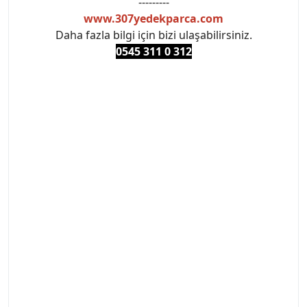
---------
www.307yedekparca.com
Daha fazla bilgi için bizi ulaşabilirsiniz.
0545 311 0 3
12
#PEUGEOT #PEUGEOT307 #307YEDEKPARCA
#ANKARAYEDEKPARCA #PEUEGOTTURKİYE
#TURKİYE307 #307PEUGEOT #YEDEKPARCA307
#307TÜRKİYE u
#VALEO #SACHS #PSA #INA #SKF #RAPRO #FEBI
#LUK #BRAXIS #MONROE #DEPO #MOTUL
#EUROREPAR #TOTAL #RAPRO #TRW #DELPHI
#peugeot307 #peugeottürkiye #psatürkiye
#oemyedekparca #307yedekparca #stellantis
#ankarayedekparca #307ankara #307istanbul
#izmir307 #peugeot307turkey #307clup #indirim
#307bakimseti #307amortisör #307debriyaj
#307triger #307far #307 tampon #307aksesuar
#307jant