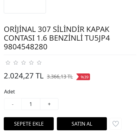
ORİJİNAL 307 SİLİNDİR KAPAK
CONTASI 1.6 BENZİNLİ TU5JP4
9804548280
2.024,27 TL
3.366,13 TL
%39
Adet
-
+