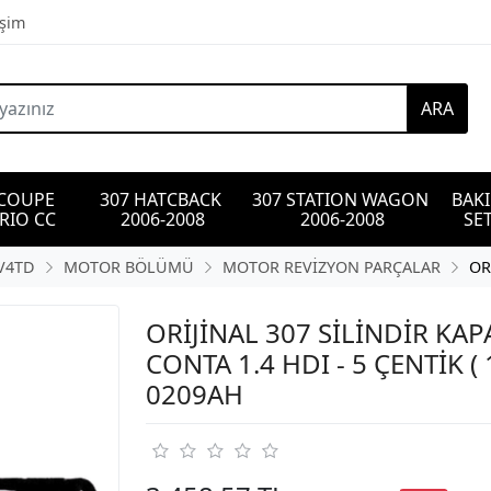
işim
ARA
 COUPE 
307 HATCBACK 
307 STATION WAGON 
BAK
RIO CC
2006-2008
2006-2008
SET
DV4TD
MOTOR BÖLÜMÜ
MOTOR REVİZYON PARÇALAR
OR
ORİJİNAL 307 SİLİNDİR KAP
CONTA 1.4 HDI - 5 ÇENTİK ( 
0209AH