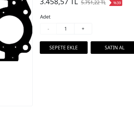
3.458,57 TL
5.751,22 TL
%39
Adet
-
+