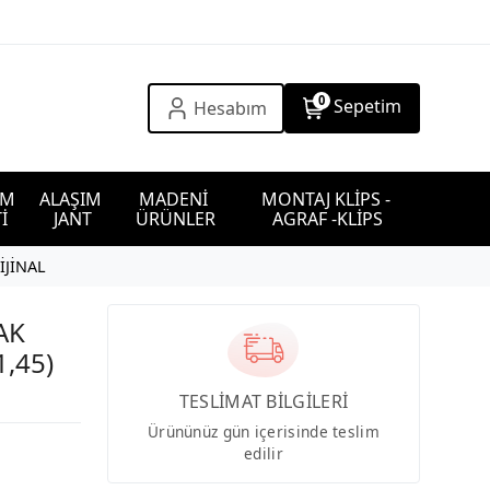
0
Sepetim
Hesabım
IM 
ALAŞIM 
MADENİ 
MONTAJ KLİPS - 
İ
JANT
ÜRÜNLER
AGRAF -KLİPS
İJİNAL
AK
1,45)
TESLİMAT BİLGİLERİ
Ürününüz gün içerisinde teslim
edilir