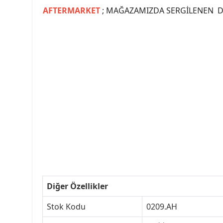
AFTERMARKET
; MAĞAZAMIZDA SERGİLENEN Dİ
#PEUGEOT #PEUGEOT307 #307YEDEKPARCA #
#VALEO #SACHS #PSA #INA #SKF #RA
#peugeot307 #peugeottürkiye #psatürkiye
#peugeot307turkey #307clup #indirim #
Diğer Özellikler
Stok Kodu
0209.AH