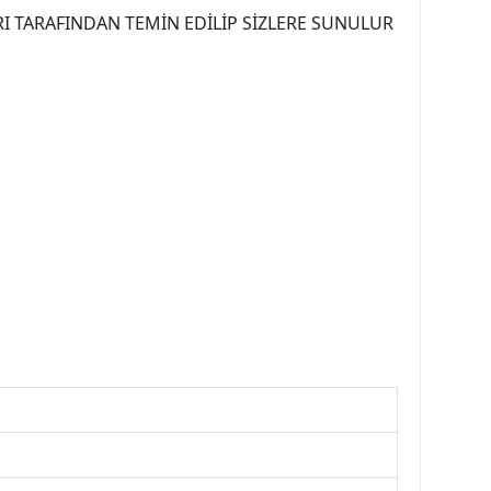
I TARAFINDAN TEMİN EDİLİP SİZLERE SUNULUR
07PEUGEOT #YEDEKPARCA307 #307TÜRKİYE u
OREPAR #TOTAL #RAPRO #TRW #DELPHI
kparca #307ankara #307istanbul #izmir307
7far #307 tampon #307aksesuar #307jant