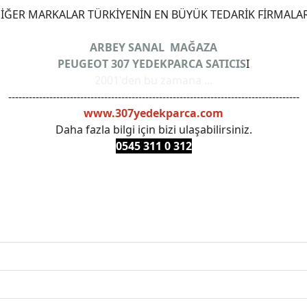
ĞER MARKALAR TÜRKİYENİN EN BÜYÜK TEDARİK FİRMALAR
ARBEY SANAL MAĞAZA
PEUGEOT 307 YEDEKPARCA SATICIS
I
2001'den bu zamana ...
-------------------------------------------------------------------------------------
www.307yedekparca.com
Daha fazla bilgi için bizi ulaşabilirsiniz.
0545 311 0 3
12
ANKARAYEDEKPARCA #PEUEGOTTURKİYE #TURKİYE307 #3
PRO #FEBI #LUK #BRAXIS #MONROE #DEPO #MOTUL #EUR
 #oemyedekparca #307yedekparca #stellantis #ankarayede
307bakimseti #307amortisör #307debriyaj #307triger #30