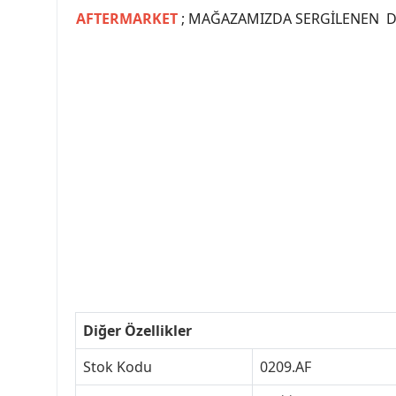
AFTERMARKET
; MAĞAZAMIZDA SERGİLENEN Dİ
#PEUGEOT #PEUGEOT307 #307YEDEKPARCA #
#VALEO #SACHS #PSA #INA #SKF #RA
#peugeot307 #peugeottürkiye #psatürkiye
#peugeot307turkey #307clup #indirim #
Diğer Özellikler
Stok Kodu
0209.AF