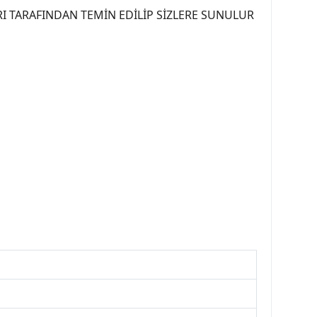
I TARAFINDAN TEMİN EDİLİP SİZLERE SUNULUR
07PEUGEOT #YEDEKPARCA307 #307TÜRKİYE u
OREPAR #TOTAL #RAPRO #TRW #DELPHI
kparca #307ankara #307istanbul #izmir307
7far #307 tampon #307aksesuar #307jant