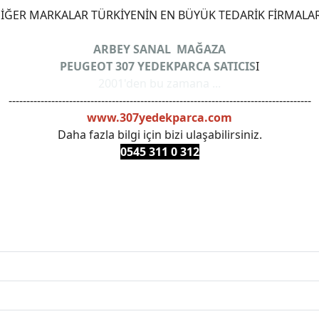
ĞER MARKALAR TÜRKİYENİN EN BÜYÜK TEDARİK FİRMALAR
ARBEY SANAL MAĞAZA
PEUGEOT 307 YEDEKPARCA SATICIS
I
2001'den bu zamana ...
-------------------------------------------------------------------------------------
www.307yedekparca.com
Daha fazla bilgi için bizi ulaşabilirsiniz.
0545 311 0 3
12
ANKARAYEDEKPARCA #PEUEGOTTURKİYE #TURKİYE307 #3
PRO #FEBI #LUK #BRAXIS #MONROE #DEPO #MOTUL #EUR
 #oemyedekparca #307yedekparca #stellantis #ankarayede
307bakimseti #307amortisör #307debriyaj #307triger #30