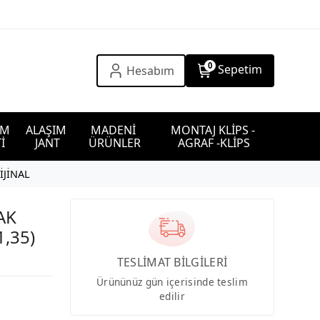
0
Sepetim
Hesabım
IM 
ALAŞIM 
MADENİ 
MONTAJ KLİPS - 
İ
JANT
ÜRÜNLER
AGRAF -KLİPS
İJİNAL
AK
1,35)
TESLİMAT BİLGİLERİ
Ürününüz gün içerisinde teslim
edilir