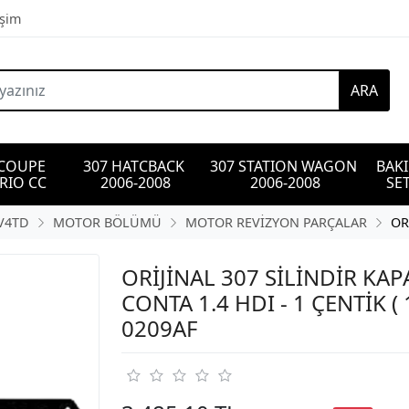
işim
ARA
 COUPE 
307 HATCBACK 
307 STATION WAGON 
BAK
RIO CC
2006-2008
2006-2008
SET
DV4TD
MOTOR BÖLÜMÜ
MOTOR REVİZYON PARÇALAR
OR
ORİJİNAL 307 SİLİNDİR KAP
CONTA 1.4 HDI - 1 ÇENTİK ( 
0209AF