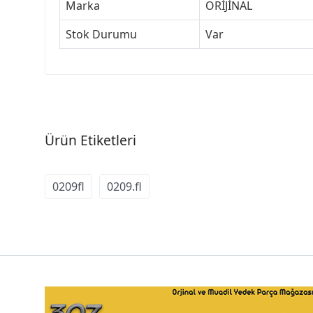
Marka
ORİJİNAL
Stok Durumu
Var
Ürün Etiketleri
0209fl
0209.fl