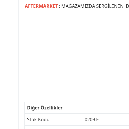
AFTERMARKET
; MAĞAZAMIZDA SERGİLENEN Dİ
#PEUGEOT #PEUGEOT307 #307YEDEKPARCA #
#VALEO #SACHS #PSA #INA #SKF #RA
#peugeot307 #peugeottürkiye #psatürkiye
#peugeot307turkey #307clup #indirim #
Diğer Özellikler
Stok Kodu
0209.FL