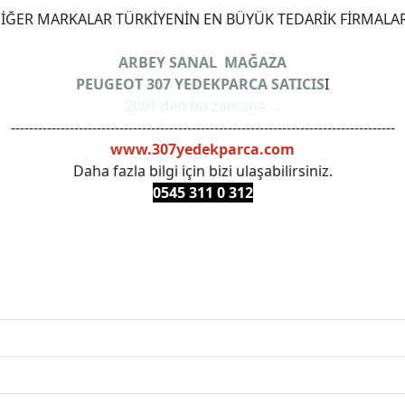
ĞER MARKALAR TÜRKİYENİN EN BÜYÜK TEDARİK FİRMALAR
ARBEY SANAL MAĞAZA
PEUGEOT 307 YEDEKPARCA SATICIS
I
2001'den bu zamana ...
-------------------------------------------------------------------------------------
www.307yedekparca.com
Daha fazla bilgi için bizi ulaşabilirsiniz.
0545 311 0 3
12
ANKARAYEDEKPARCA #PEUEGOTTURKİYE #TURKİYE307 #3
PRO #FEBI #LUK #BRAXIS #MONROE #DEPO #MOTUL #EUR
 #oemyedekparca #307yedekparca #stellantis #ankarayede
307bakimseti #307amortisör #307debriyaj #307triger #30