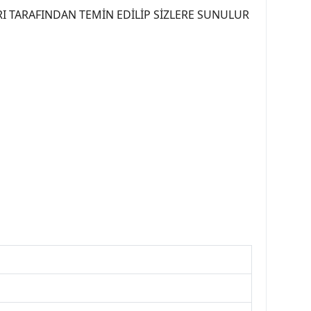
I TARAFINDAN TEMİN EDİLİP SİZLERE SUNULUR
07PEUGEOT #YEDEKPARCA307 #307TÜRKİYE u
OREPAR #TOTAL #RAPRO #TRW #DELPHI
kparca #307ankara #307istanbul #izmir307
7far #307 tampon #307aksesuar #307jant