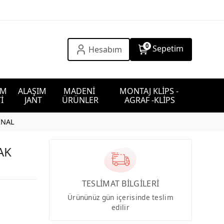
0
Sepetim
Hesabım
IM 
ALAŞIM 
MADENİ 
MONTAJ KLİPS - 
İ
JANT
ÜRÜNLER
AGRAF -KLİPS
İNAL
AK
TESLİMAT BİLGİLERİ
Ürününüz gün içerisinde teslim
edilir