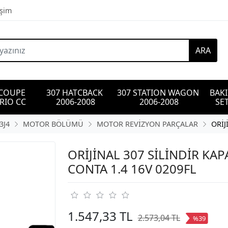
işim
ARA
 COUPE 
307 HATCBACK 
307 STATION WAGON 
BAK
RIO CC
2006-2008
2006-2008
SET
3J4
MOTOR BÖLÜMÜ
MOTOR REVİZYON PARÇALAR
ORİJ
ORİJİNAL 307 SİLİNDİR KAP
CONTA 1.4 16V 0209FL
1.547,33 TL
2.573,04 TL
%39