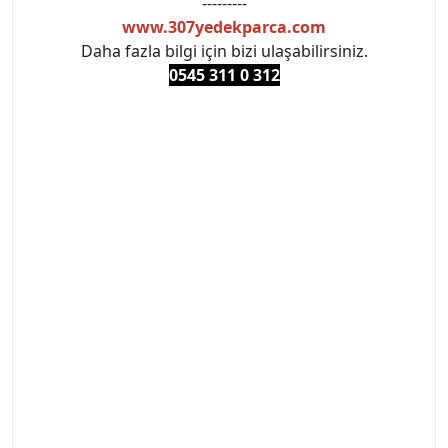
---------
www.307yedekparca.com
Daha fazla bilgi için bizi ulaşabilirsiniz.
0545 311 0 3
12
#PEUGEOT #PEUGEOT307 #307YEDEKPARCA
#ANKARAYEDEKPARCA #PEUEGOTTURKİYE
#TURKİYE307 #307PEUGEOT #YEDEKPARCA307
#307TÜRKİYE u
#VALEO #SACHS #PSA #INA #SKF #RAPRO #FEBI
#LUK #BRAXIS #MONROE #DEPO #MOTUL
#EUROREPAR #TOTAL #RAPRO #TRW #DELPHI
#peugeot307 #peugeottürkiye #psatürkiye
#oemyedekparca #307yedekparca #stellantis
#ankarayedekparca #307ankara #307istanbul
#izmir307 #peugeot307turkey #307clup #indirim
#307bakimseti #307amortisör #307debriyaj
#307triger #307far #307 tampon #307aksesuar
#307jant