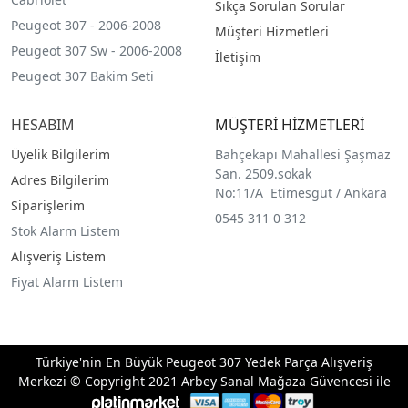
Sıkça Sorulan Sorular
Peugeot 307 - 2006-2008
Müşteri Hizmetleri
Peugeot 307 Sw - 2006-2008
İletişim
Peugeot 307 Bakim Seti
HESABIM
MÜŞTERİ HİZMETLERİ
Üyelik Bilgilerim
Bahçekapı Mahallesi Şaşmaz
San. 2509.sokak
Adres Bilgilerim
No:11/A Etimesgut / Ankara
Siparişlerim
0545 311 0 312
Stok Alarm Listem
Alışveriş Listem
Fiyat Alarm Listem
Türkiye'nin En Büyük Peugeot 307 Yedek Parça Alışveriş
Merkezi © Copyright 2021 Arbey Sanal Mağaza Güvencesi ile