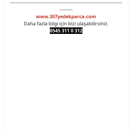
----------------------------------------------------------------------------
---------
www.307yedekparca.com
Daha fazla bilgi için bizi ulaşabilirsiniz.
0545 311 0 3
12
#PEUGEOT #PEUGEOT307 #307YEDEKPARCA
#ANKARAYEDEKPARCA #PEUEGOTTURKİYE
#TURKİYE307 #307PEUGEOT #YEDEKPARCA307
#307TÜRKİYE u
#VALEO #SACHS #PSA #INA #SKF #RAPRO #FEBI
#LUK #BRAXIS #MONROE #DEPO #MOTUL
#EUROREPAR #TOTAL #RAPRO #TRW #DELPHI
#peugeot307 #peugeottürkiye #psatürkiye
#oemyedekparca #307yedekparca #stellantis
#ankarayedekparca #307ankara #307istanbul
#izmir307 #peugeot307turkey #307clup #indirim
#307bakimseti #307amortisör #307debriyaj
#307triger #307far #307 tampon #307aksesuar
#307jant