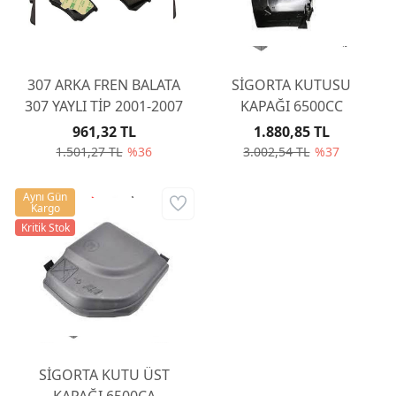
307 ARKA FREN BALATA
SİGORTA KUTUSU
307 YAYLI TİP 2001-2007
KAPAĞI 6500CC
961,32 TL
1.880,85 TL
1.501,27 TL
%36
3.002,54 TL
%37
Aynı Gün
Kargo
Kritik Stok
SİGORTA KUTU ÜST
KAPAĞI 6500CA