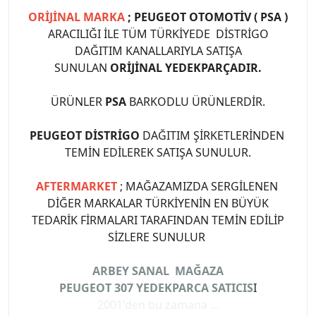
ORİJİNAL MARKA
; PEUGEOT OTOMOTİV ( PSA )
ARACILIĞI İLE TÜM TÜRKİYEDE DİSTRİGO
DAĞITIM KANALLARIYLA SATIŞA
SUNULAN
ORİJİNAL YEDEKPARÇADIR.
ÜRÜNLER
PSA
BARKODLU ÜRÜNLERDİR.
PEUGEOT DİSTRİGO
DAĞITIM ŞİRKETLERİNDEN
TEMİN EDİLEREK SATIŞA SUNULUR.
AFTERMARKET
; MAĞAZAMIZDA SERGİLENEN
DİĞER MARKALAR TÜRKİYENİN EN BÜYÜK
TEDARİK FİRMALARI TARAFINDAN TEMİN EDİLİP
SİZLERE SUNULUR
ARBEY SANAL MAĞAZA
PEUGEOT 307 YEDEKPARCA SATICIS
I
2001'den bu zamana ...