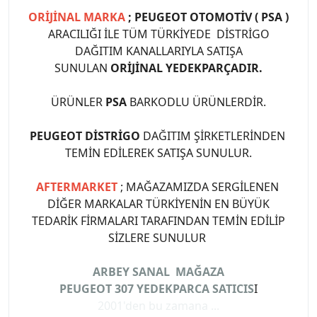
ORİJİNAL MARKA
; PEUGEOT OTOMOTİV ( PSA )
ARACILIĞI İLE TÜM TÜRKİYEDE DİSTRİGO
DAĞITIM KANALLARIYLA SATIŞA
SUNULAN
ORİJİNAL YEDEKPARÇADIR.
ÜRÜNLER
PSA
BARKODLU ÜRÜNLERDİR.
PEUGEOT DİSTRİGO
DAĞITIM ŞİRKETLERİNDEN
TEMİN EDİLEREK SATIŞA SUNULUR.
AFTERMARKET
; MAĞAZAMIZDA SERGİLENEN
DİĞER MARKALAR TÜRKİYENİN EN BÜYÜK
TEDARİK FİRMALARI TARAFINDAN TEMİN EDİLİP
SİZLERE SUNULUR
ARBEY SANAL MAĞAZA
PEUGEOT 307 YEDEKPARCA SATICIS
I
2001'den bu zamana ...