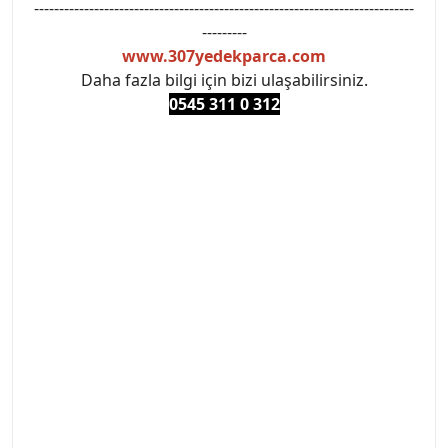
----------------------------------------------------------------------------
---------
www.307yedekparca.com
Daha fazla bilgi için bizi ulaşabilirsiniz.
0545 311 0 3
12
#PEUGEOT #PEUGEOT307 #307YEDEKPARCA
#ANKARAYEDEKPARCA #PEUEGOTTURKİYE
#TURKİYE307 #307PEUGEOT #YEDEKPARCA307
#307TÜRKİYE u
#VALEO #SACHS #PSA #INA #SKF #RAPRO #FEBI
#LUK #BRAXIS #MONROE #DEPO #MOTUL
#EUROREPAR #TOTAL #RAPRO #TRW #DELPHI
#peugeot307 #peugeottürkiye #psatürkiye
#oemyedekparca #307yedekparca #stellantis
#ankarayedekparca #307ankara #307istanbul
#izmir307 #peugeot307turkey #307clup #indirim
#307bakimseti #307amortisör #307debriyaj
#307triger #307far #307 tampon #307aksesuar
#307jant