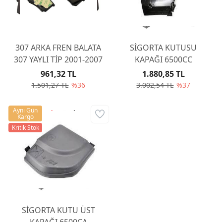
307 ARKA FREN BALATA
SİGORTA KUTUSU
307 YAYLI TİP 2001-2007
KAPAĞI 6500CC
961,32 TL
1.880,85 TL
1.501,27 TL
%36
3.002,54 TL
%37
Aynı Gün
Kargo
Kritik Stok
SİGORTA KUTU ÜST
KAPAĞI 6500CA