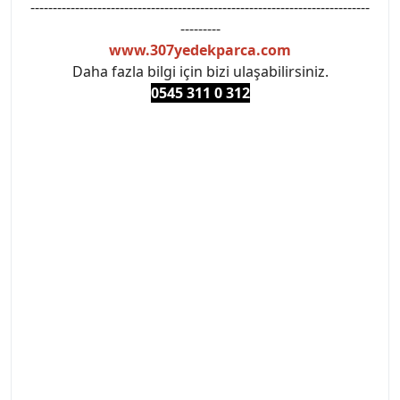
----------------------------------------------------------------------------
---------
www.307yedekparca.com
Daha fazla bilgi için bizi ulaşabilirsiniz.
0545 311 0 3
12
#PEUGEOT #PEUGEOT307 #307YEDEKPARCA
#ANKARAYEDEKPARCA #PEUEGOTTURKİYE
#TURKİYE307 #307PEUGEOT #YEDEKPARCA307
#307TÜRKİYE u
#VALEO #SACHS #PSA #INA #SKF #RAPRO #FEBI
#LUK #BRAXIS #MONROE #DEPO #MOTUL
#EUROREPAR #TOTAL #RAPRO #TRW #DELPHI
#peugeot307 #peugeottürkiye #psatürkiye
#oemyedekparca #307yedekparca #stellantis
#ankarayedekparca #307ankara #307istanbul
#izmir307 #peugeot307turkey #307clup #indirim
#307bakimseti #307amortisör #307debriyaj
#307triger #307far #307 tampon #307aksesuar
#307jant