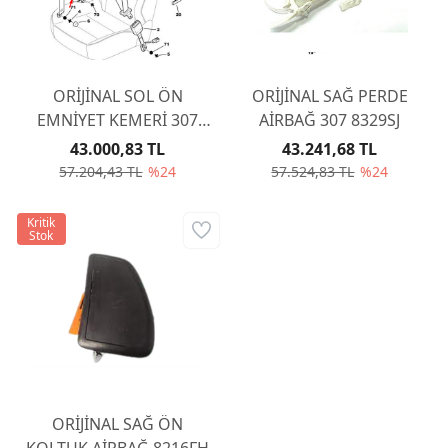
ORİJİNAL SOL ÖN
ORİJİNAL SAĞ PERDE
EMNİYET KEMERİ 307
AİRBAĞ 307 8329SJ
8974T9
43.000,83 TL
43.241,68 TL
57.204,43 TL
%24
57.524,83 TL
%24
Kritik
Stok
ORİJİNAL SAĞ ÖN
KOLTUK AİRBAĞ 8216FH