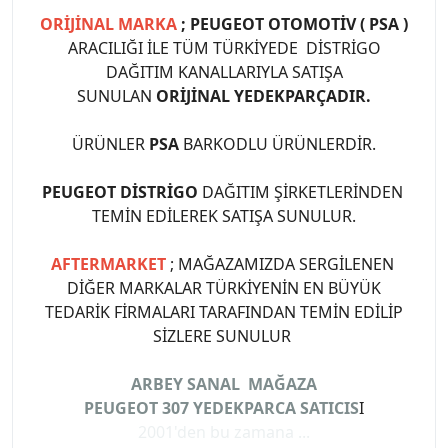
ORİJİNAL MARKA
; PEUGEOT OTOMOTİV ( PSA )
ARACILIĞI İLE TÜM TÜRKİYEDE DİSTRİGO
DAĞITIM KANALLARIYLA SATIŞA
SUNULAN
ORİJİNAL YEDEKPARÇADIR.
ÜRÜNLER
PSA
BARKODLU ÜRÜNLERDİR.
PEUGEOT DİSTRİGO
DAĞITIM ŞİRKETLERİNDEN
TEMİN EDİLEREK SATIŞA SUNULUR.
AFTERMARKET
; MAĞAZAMIZDA SERGİLENEN
DİĞER MARKALAR TÜRKİYENİN EN BÜYÜK
TEDARİK FİRMALARI TARAFINDAN TEMİN EDİLİP
SİZLERE SUNULUR
ARBEY SANAL MAĞAZA
PEUGEOT 307 YEDEKPARCA SATICIS
I
2001'den bu zamana ...