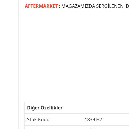
AFTERMARKET
; MAĞAZAMIZDA SERGİLENEN Dİ
#PEUGEOT #PEUGEOT307 #307YEDEKPARCA #
#VALEO #SACHS #PSA #INA #SKF #RA
#peugeot307 #peugeottürkiye #psatürkiye
#peugeot307turkey #307clup #indirim #
Diğer Özellikler
Stok Kodu
1839.H7