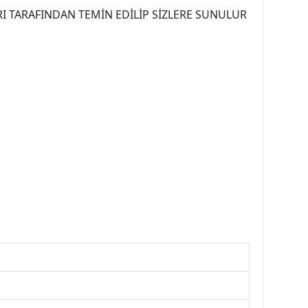
I TARAFINDAN TEMİN EDİLİP SİZLERE SUNULUR
07PEUGEOT #YEDEKPARCA307 #307TÜRKİYE u
OREPAR #TOTAL #RAPRO #TRW #DELPHI
kparca #307ankara #307istanbul #izmir307
7far #307 tampon #307aksesuar #307jant