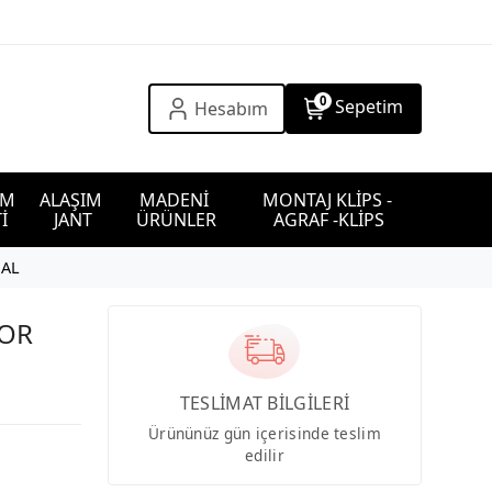
0
Sepetim
Hesabım
IM 
ALAŞIM 
MADENİ 
MONTAJ KLİPS - 
İ
JANT
ÜRÜNLER
AGRAF -KLİPS
NAL
TOR
TESLİMAT BİLGİLERİ
Ürününüz gün içerisinde teslim
edilir