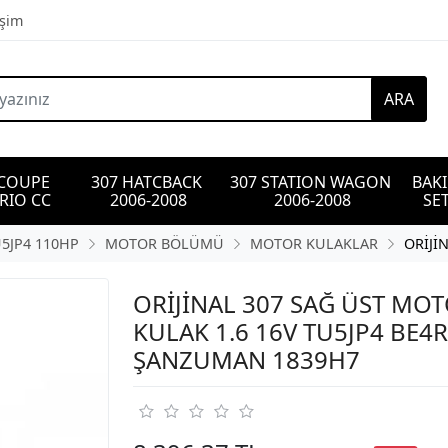
işim
ARA
 COUPE 
307 HATCBACK 
307 STATION WAGON 
BAK
RIO CC
2006-2008
2006-2008
SET
U5JP4 110HP
MOTOR BÖLÜMÜ
MOTOR KULAKLAR
ORİJİ
ORİJİNAL 307 SAĞ ÜST MO
KULAK 1.6 16V TU5JP4 BE4R
ŞANZUMAN 1839H7