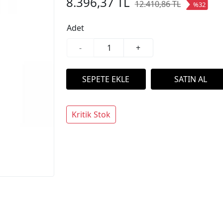
8.396,37 TL
12.410,86 TL
%32
Adet
-
+
Kritik Stok