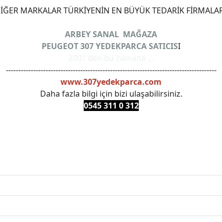
ĞER MARKALAR TÜRKİYENİN EN BÜYÜK TEDARİK FİRMALAR
ARBEY SANAL MAĞAZA
PEUGEOT 307 YEDEKPARCA SATICIS
I
2001'den bu zamana ...
-------------------------------------------------------------------------------------
www.307yedekparca.com
Daha fazla bilgi için bizi ulaşabilirsiniz.
0545 311 0 3
12
ANKARAYEDEKPARCA #PEUEGOTTURKİYE #TURKİYE307 #3
PRO #FEBI #LUK #BRAXIS #MONROE #DEPO #MOTUL #EUR
 #oemyedekparca #307yedekparca #stellantis #ankarayede
307bakimseti #307amortisör #307debriyaj #307triger #30