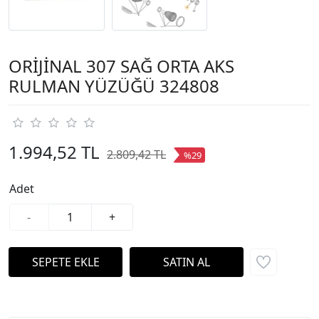
ORİJİNAL 307 SAĞ ORTA AKS
RULMAN YÜZÜĞÜ 324808
1.994,52 TL
2.809,42 TL
%29
Adet
-
+