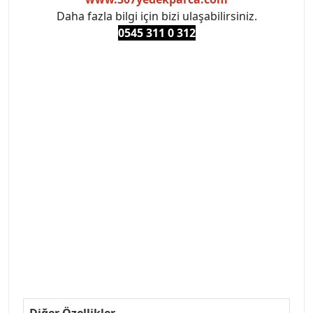
Daha fazla bilgi için bizi ulaşabilirsiniz.
0545 311 0 3
12
#PEUGEOT #PEUGEOT307 #307YEDEKPARCA
#ANKARAYEDEKPARCA #PEUEGOTTURKİYE
#TURKİYE307 #307PEUGEOT #YEDEKPARCA307
#307TÜRKİYE u
#VALEO #SACHS #PSA #INA #SKF #RAPRO #FEBI
#LUK #BRAXIS #MONROE #DEPO #MOTUL
#EUROREPAR #TOTAL #RAPRO #TRW #DELPHI
#peugeot307 #peugeottürkiye #psatürkiye
#oemyedekparca #307yedekparca #stellantis
#ankarayedekparca #307ankara #307istanbul
#izmir307 #peugeot307turkey #307clup #indirim
#307bakimseti #307amortisör #307debriyaj
#307triger #307far #307 tampon #307aksesuar
#307jant
Diğer Özellikler