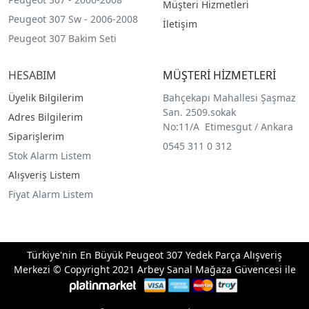
Müşteri Hizmetleri
Peugeot 307 Sw - 2006-2008
İletişim
Peugeot 307 Bakim Seti
HESABIM
MÜŞTERİ HİZMETLERİ
Üyelik Bilgilerim
Bahçekapı Mahallesi Şaşmaz
San. 2509.sokak
Adres Bilgilerim
No:11/A Etimesgut / Ankara
Siparişlerim
0545 311 0 312
Stok Alarm Listem
Alışveriş Listem
Fiyat Alarm Listem
Türkiye'nin En Büyük Peugeot 307 Yedek Parça Alışveriş
Merkezi © Copyright 2021 Arbey Sanal Mağaza Güvencesi ile