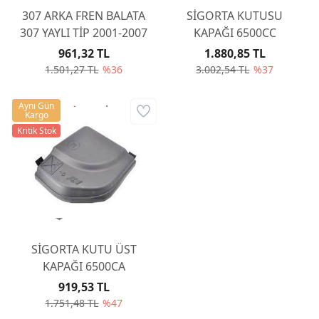
307 ARKA FREN BALATA
SİGORTA KUTUSU
307 YAYLI TİP 2001-2007
KAPAĞI 6500CC
961,32 TL
1.880,85 TL
1.501,27 TL
%36
3.002,54 TL
%37
Aynı Gün
Kargo
Kritik Stok
SİGORTA KUTU ÜST
KAPAĞI 6500CA
919,53 TL
1.751,48 TL
%47