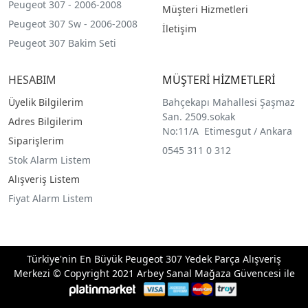
Peugeot 307 - 2006-2008
Müşteri Hizmetleri
Peugeot 307 Sw - 2006-2008
İletişim
Peugeot 307 Bakim Seti
HESABIM
MÜŞTERİ HİZMETLERİ
Üyelik Bilgilerim
Bahçekapı Mahallesi Şaşmaz
San. 2509.sokak
Adres Bilgilerim
No:11/A Etimesgut / Ankara
Siparişlerim
0545 311 0 312
Stok Alarm Listem
Alışveriş Listem
Fiyat Alarm Listem
Türkiye'nin En Büyük Peugeot 307 Yedek Parça Alışveriş
Merkezi © Copyright 2021 Arbey Sanal Mağaza Güvencesi ile