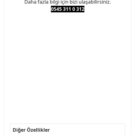
Daha fazla bilgi için bizi ulaşabilirsiniz.
0545 311 0 3
12
#PEUGEOT #PEUGEOT307 #307YEDEKPARCA
#ANKARAYEDEKPARCA #PEUEGOTTURKİYE
#TURKİYE307 #307PEUGEOT #YEDEKPARCA307
#307TÜRKİYE u
#VALEO #SACHS #PSA #INA #SKF #RAPRO #FEBI
#LUK #BRAXIS #MONROE #DEPO #MOTUL
#EUROREPAR #TOTAL #RAPRO #TRW #DELPHI
#peugeot307 #peugeottürkiye #psatürkiye
#oemyedekparca #307yedekparca #stellantis
#ankarayedekparca #307ankara #307istanbul
#izmir307 #peugeot307turkey #307clup #indirim
#307bakimseti #307amortisör #307debriyaj
#307triger #307far #307 tampon #307aksesuar
#307jant
Diğer Özellikler