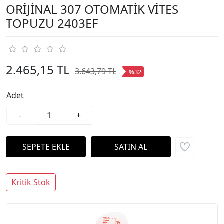
ORİJİNAL 307 OTOMATİK VİTES
TOPUZU 2403EF
2.465,15 TL
3.643,79 TL
%32
Adet
-
+
Kritik Stok