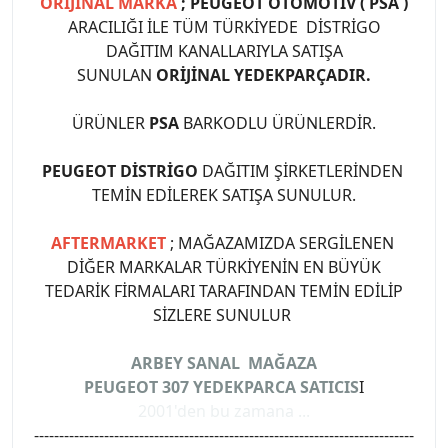
ORİJİNAL MARKA
; PEUGEOT OTOMOTİV ( PSA )
ARACILIĞI İLE TÜM TÜRKİYEDE DİSTRİGO
DAĞITIM KANALLARIYLA SATIŞA
SUNULAN
ORİJİNAL YEDEKPARÇADIR.
ÜRÜNLER
PSA
BARKODLU ÜRÜNLERDİR.
PEUGEOT DİSTRİGO
DAĞITIM ŞİRKETLERİNDEN
TEMİN EDİLEREK SATIŞA SUNULUR.
AFTERMARKET
; MAĞAZAMIZDA SERGİLENEN
DİĞER MARKALAR TÜRKİYENİN EN BÜYÜK
TEDARİK FİRMALARI TARAFINDAN TEMİN EDİLİP
SİZLERE SUNULUR
ARBEY SANAL MAĞAZA
PEUGEOT 307 YEDEKPARCA SATICIS
I
2001'den bu zamana ...
----------------------------------------------------------------------------