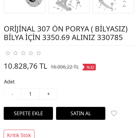
ORİJİNAL 307 ÖN PORYA ( BİLYASIZ)
BİLYA İÇİN 3350.69 ALINIZ 330785
10.828,76 TL
16.006,22 TL
%32
Adet
-
+
Kritik Stok