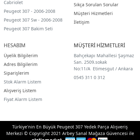
Cabriolet
Sıkça Sorulan Sorular
Peugeot 307 - 2006-2008
Müşteri Hizmetleri
Peugeot 307 Sw - 2006-2008
İletişim
Peugeot 307 Bakim Seti
HESABIM
MÜŞTERİ HİZMETLERİ
Üyelik Bilgilerim
Bahçekapı Mahallesi Şaşmaz
San. 2509.sokak
Adres Bilgilerim
No:11/A Etimesgut / Ankara
Siparişlerim
0545 311 0 312
Stok Alarm Listem
Alışveriş Listem
Fiyat Alarm Listem
Türkiye'nin En Büyük Peugeot 307 Yedek Parça Alışveriş
Merkezi © Copyright 2021 Arbey Sanal Mağaza Güvencesi ile