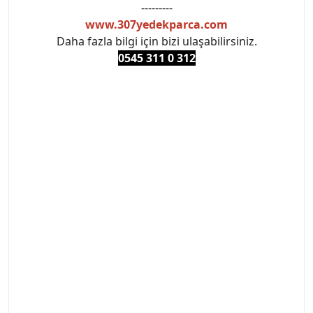
---------
www.307yedekparca.com
Daha fazla bilgi için bizi ulaşabilirsiniz.
0545 311 0 3
12
#PEUGEOT #PEUGEOT307 #307YEDEKPARCA
#ANKARAYEDEKPARCA #PEUEGOTTURKİYE
#TURKİYE307 #307PEUGEOT #YEDEKPARCA307
#307TÜRKİYE u
#VALEO #SACHS #PSA #INA #SKF #RAPRO #FEBI
#LUK #BRAXIS #MONROE #DEPO #MOTUL
#EUROREPAR #TOTAL #RAPRO #TRW #DELPHI
#peugeot307 #peugeottürkiye #psatürkiye
#oemyedekparca #307yedekparca #stellantis
#ankarayedekparca #307ankara #307istanbul
#izmir307 #peugeot307turkey #307clup #indirim
#307bakimseti #307amortisör #307debriyaj
#307triger #307far #307 tampon #307aksesuar
#307jant