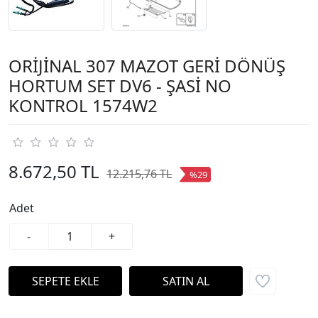
ORİJİNAL 307 MAZOT GERİ DÖNÜŞ
HORTUM SET DV6 - ŞASİ NO
KONTROL 1574W2
8.672,50 TL
12.215,76 TL
%29
Adet
-
+