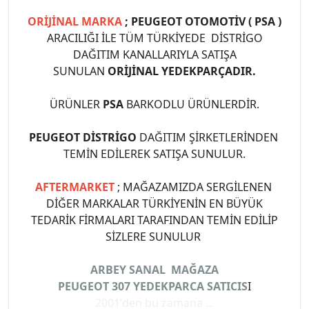
ORİJİNAL MARKA
; PEUGEOT OTOMOTİV ( PSA )
ARACILIĞI İLE TÜM TÜRKİYEDE DİSTRİGO
DAĞITIM KANALLARIYLA SATIŞA
SUNULAN
ORİJİNAL YEDEKPARÇADIR.
ÜRÜNLER
PSA
BARKODLU ÜRÜNLERDİR.
PEUGEOT DİSTRİGO
DAĞITIM ŞİRKETLERİNDEN
TEMİN EDİLEREK SATIŞA SUNULUR.
AFTERMARKET
; MAĞAZAMIZDA SERGİLENEN
DİĞER MARKALAR TÜRKİYENİN EN BÜYÜK
TEDARİK FİRMALARI TARAFINDAN TEMİN EDİLİP
SİZLERE SUNULUR
ARBEY SANAL MAĞAZA
PEUGEOT 307 YEDEKPARCA SATICIS
I
2001'den bu zamana ...