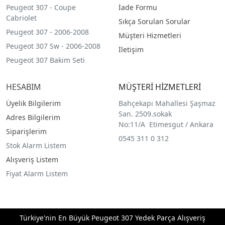
Peugeot 307 - Coupe
İade Formu
Cabriolet
Sıkça Sorulan Sorular
Peugeot 307 - 2006-2008
Müşteri Hizmetleri
Peugeot 307 Sw - 2006-2008
İletişim
Peugeot 307 Bakim Seti
HESABIM
MÜŞTERİ HİZMETLERİ
Üyelik Bilgilerim
Bahçekapı Mahallesi Şaşmaz
San. 2509.sokak
Adres Bilgilerim
No:11/A Etimesgut / Ankara
Siparişlerim
0545 311 0 312
Stok Alarm Listem
Alışveriş Listem
Fiyat Alarm Listem
Türkiye'nin En Büyük Peugeot 307 Yedek Parça Alışveriş