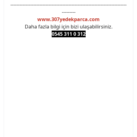
----------------------------------------------------------------------------
---------
www.307yedekparca.com
Daha fazla bilgi için bizi ulaşabilirsiniz.
0545 311 0 3
12
#PEUGEOT #PEUGEOT307 #307YEDEKPARCA
#ANKARAYEDEKPARCA #PEUEGOTTURKİYE
#TURKİYE307 #307PEUGEOT #YEDEKPARCA307
#307TÜRKİYE u
#VALEO #SACHS #PSA #INA #SKF #RAPRO #FEBI
#LUK #BRAXIS #MONROE #DEPO #MOTUL
#EUROREPAR #TOTAL #RAPRO #TRW #DELPHI
#peugeot307 #peugeottürkiye #psatürkiye
#oemyedekparca #307yedekparca #stellantis
#ankarayedekparca #307ankara #307istanbul
#izmir307 #peugeot307turkey #307clup #indirim
#307bakimseti #307amortisör #307debriyaj
#307triger #307far #307 tampon #307aksesuar
#307jant