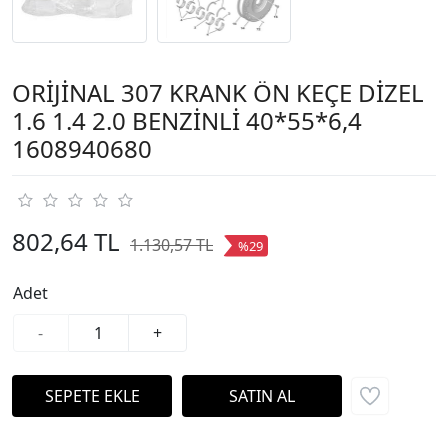
ORİJİNAL 307 KRANK ÖN KEÇE DİZEL
1.6 1.4 2.0 BENZİNLİ 40*55*6,4
1608940680
802,64 TL
1.130,57 TL
%29
Adet
-
+