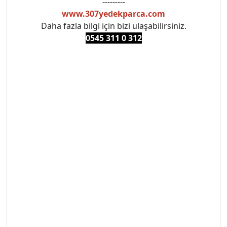
---------
www.307yedekparca.com
Daha fazla bilgi için bizi ulaşabilirsiniz.
0545 311 0 3
12
#PEUGEOT #PEUGEOT307 #307YEDEKPARCA
#ANKARAYEDEKPARCA #PEUEGOTTURKİYE
#TURKİYE307 #307PEUGEOT #YEDEKPARCA307
#307TÜRKİYE u
#VALEO #SACHS #PSA #INA #SKF #RAPRO #FEBI
#LUK #BRAXIS #MONROE #DEPO #MOTUL
#EUROREPAR #TOTAL #RAPRO #TRW #DELPHI
#peugeot307 #peugeottürkiye #psatürkiye
#oemyedekparca #307yedekparca #stellantis
#ankarayedekparca #307ankara #307istanbul
#izmir307 #peugeot307turkey #307clup #indirim
#307bakimseti #307amortisör #307debriyaj
#307triger #307far #307 tampon #307aksesuar
#307jant