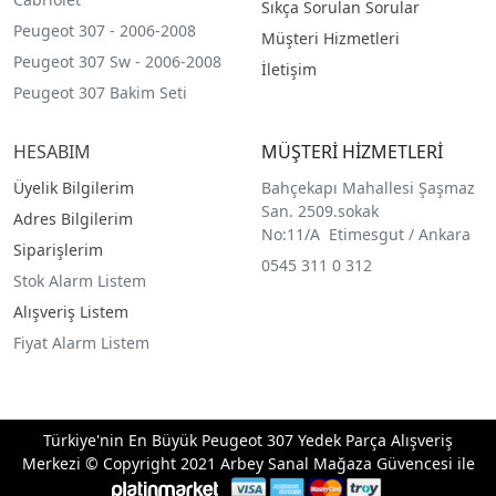
Sıkça Sorulan Sorular
Peugeot 307 - 2006-2008
Müşteri Hizmetleri
Peugeot 307 Sw - 2006-2008
İletişim
Peugeot 307 Bakim Seti
HESABIM
MÜŞTERİ HİZMETLERİ
Üyelik Bilgilerim
Bahçekapı Mahallesi Şaşmaz
San. 2509.sokak
Adres Bilgilerim
No:11/A Etimesgut / Ankara
Siparişlerim
0545 311 0 312
Stok Alarm Listem
Alışveriş Listem
Fiyat Alarm Listem
Türkiye'nin En Büyük Peugeot 307 Yedek Parça Alışveriş
Merkezi © Copyright 2021 Arbey Sanal Mağaza Güvencesi ile