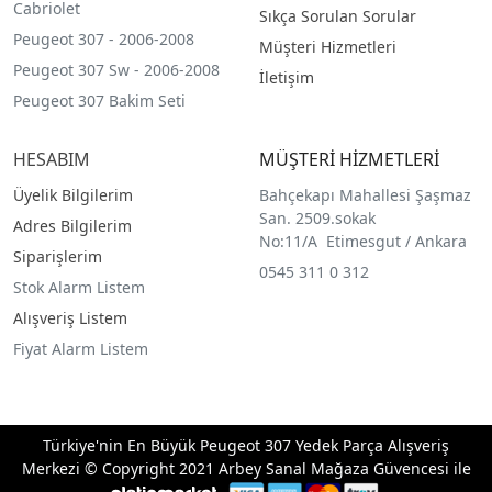
Cabriolet
Sıkça Sorulan Sorular
Peugeot 307 - 2006-2008
Müşteri Hizmetleri
Peugeot 307 Sw - 2006-2008
İletişim
Peugeot 307 Bakim Seti
HESABIM
MÜŞTERİ HİZMETLERİ
Üyelik Bilgilerim
Bahçekapı Mahallesi Şaşmaz
San. 2509.sokak
Adres Bilgilerim
No:11/A Etimesgut / Ankara
Siparişlerim
0545 311 0 312
Stok Alarm Listem
Alışveriş Listem
Fiyat Alarm Listem
Türkiye'nin En Büyük Peugeot 307 Yedek Parça Alışveriş
Merkezi © Copyright 2021 Arbey Sanal Mağaza Güvencesi ile