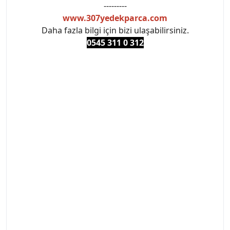
---------
www.307yedekparca.com
Daha fazla bilgi için bizi ulaşabilirsiniz.
0545 311 0 3
12
#PEUGEOT #PEUGEOT307 #307YEDEKPARCA
#ANKARAYEDEKPARCA #PEUEGOTTURKİYE
#TURKİYE307 #307PEUGEOT #YEDEKPARCA307
#307TÜRKİYE u
#VALEO #SACHS #PSA #INA #SKF #RAPRO #FEBI
#LUK #BRAXIS #MONROE #DEPO #MOTUL
#EUROREPAR #TOTAL #RAPRO #TRW #DELPHI
#peugeot307 #peugeottürkiye #psatürkiye
#oemyedekparca #307yedekparca #stellantis
#ankarayedekparca #307ankara #307istanbul
#izmir307 #peugeot307turkey #307clup #indirim
#307bakimseti #307amortisör #307debriyaj
#307triger #307far #307 tampon #307aksesuar
#307jant