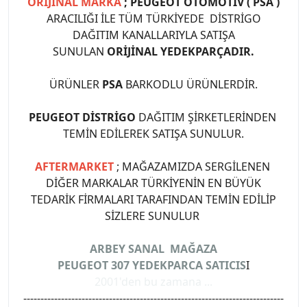
ORİJİNAL MARKA
; PEUGEOT OTOMOTİV ( PSA )
ARACILIĞI İLE TÜM TÜRKİYEDE DİSTRİGO
DAĞITIM KANALLARIYLA SATIŞA
SUNULAN
ORİJİNAL YEDEKPARÇADIR.
ÜRÜNLER
PSA
BARKODLU ÜRÜNLERDİR.
PEUGEOT DİSTRİGO
DAĞITIM ŞİRKETLERİNDEN
TEMİN EDİLEREK SATIŞA SUNULUR.
AFTERMARKET
; MAĞAZAMIZDA SERGİLENEN
DİĞER MARKALAR TÜRKİYENİN EN BÜYÜK
TEDARİK FİRMALARI TARAFINDAN TEMİN EDİLİP
SİZLERE SUNULUR
ARBEY SANAL MAĞAZA
PEUGEOT 307 YEDEKPARCA SATICIS
I
2001'den bu zamana ...
----------------------------------------------------------------------------