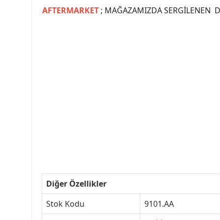
AFTERMARKET
; MAĞAZAMIZDA SERGİLENEN Dİ
#PEUGEOT #PEUGEOT307 #307YEDEKPARCA #
#VALEO #SACHS #PSA #INA #SKF #RA
#peugeot307 #peugeottürkiye #psatürkiye
#peugeot307turkey #307clup #indirim #
Diğer Özellikler
Stok Kodu
9101.AA