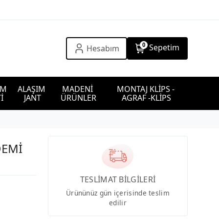
0
Sepetim
Hesabım
IM 
ALAŞIM 
MADENİ 
MONTAJ KLİPS - 
İ
JANT
ÜRÜNLER
AGRAF -KLİPS
DEMİ
TESLİMAT BİLGİLERİ
Ürününüz gün içerisinde teslim
edilir