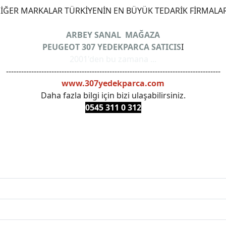
ĞER MARKALAR TÜRKİYENİN EN BÜYÜK TEDARİK FİRMALAR
ARBEY SANAL MAĞAZA
PEUGEOT 307 YEDEKPARCA SATICIS
I
2001'den bu zamana ...
-------------------------------------------------------------------------------------
www.307yedekparca.com
Daha fazla bilgi için bizi ulaşabilirsiniz.
0545 311 0 3
12
ANKARAYEDEKPARCA #PEUEGOTTURKİYE #TURKİYE307 #3
PRO #FEBI #LUK #BRAXIS #MONROE #DEPO #MOTUL #EUR
 #oemyedekparca #307yedekparca #stellantis #ankarayede
307bakimseti #307amortisör #307debriyaj #307triger #30