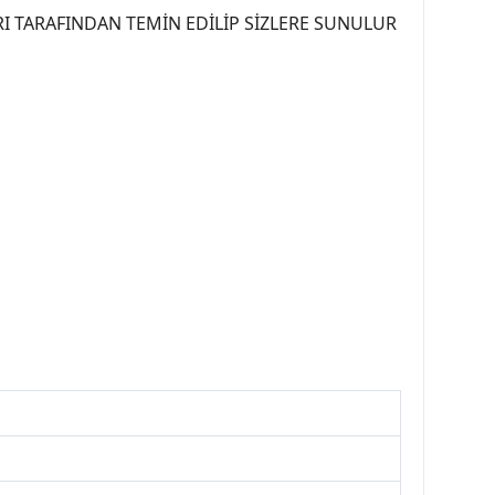
I TARAFINDAN TEMİN EDİLİP SİZLERE SUNULUR
07PEUGEOT #YEDEKPARCA307 #307TÜRKİYE u
OREPAR #TOTAL #RAPRO #TRW #DELPHI
kparca #307ankara #307istanbul #izmir307
7far #307 tampon #307aksesuar #307jant