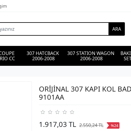
işim
ARA
 COUPE 
307 HATCBACK 
307 STATION WAGON 
BAK
RIO CC
2006-2008
2006-2008
SET
ORİJİNAL 307 KAPI KOL BA
9101AA
1.917,03 TL
2.550,24 TL
%24