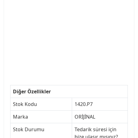
#VALEO #SACHS #PSA #INA #SKF #RAPRO #FEBI
#LUK #BRAXIS #MONROE #DEPO #MOTUL
#EUROREPAR #TOTAL #RAPRO #TRW #DELPHI
#peugeot307 #peugeottürkiye #psatürkiye
#oemyedekparca #307yedekparca #stellantis
#ankarayedekparca #307ankara #307istanbul
#izmir307 #peugeot307turkey #307clup #indirim
#307bakimseti #307amortisör #307debriyaj
#307triger #307far #307 tampon #307aksesuar
#307jant
Diğer Özellikler
Stok Kodu
1420.P7
Marka
ORİJİNAL
Stok Durumu
Tedarik süresi için
bize ulaşır mısınız?