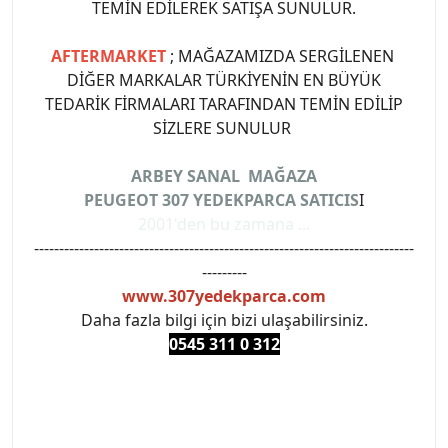
TEMİN EDİLEREK SATIŞA SUNULUR.
AFTERMARKET
; MAĞAZAMIZDA SERGİLENEN
DİĞER MARKALAR TÜRKİYENİN EN BÜYÜK
TEDARİK FİRMALARI TARAFINDAN TEMİN EDİLİP
SİZLERE SUNULUR
ARBEY SANAL MAĞAZA
PEUGEOT 307 YEDEKPARCA SATICIS
I
2001'den bu zamana ...
----------------------------------------------------------------------------
---------
www.307yedekparca.com
Daha fazla bilgi için bizi ulaşabilirsiniz.
0545 311 0 3
12
#PEUGEOT #PEUGEOT307 #307YEDEKPARCA
#ANKARAYEDEKPARCA #PEUEGOTTURKİYE
#TURKİYE307 #307PEUGEOT #YEDEKPARCA307
#307TÜRKİYE u