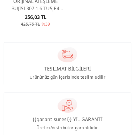
ORİJİNAL ATEŞLEME
BUJİSİ 307 1.6 TU5JP4
5960F3
256,03 TL
425,75 TL
%39
TESLİMAT BİLGİLERİ
Ürününüz gün içerisinde teslim edilir
{{garantisuresi}} YIL GARANTİ
Üretici/distribütör garantilidir.