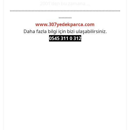
2001'den bu zamana ...
----------------------------------------------------------------------------
---------
www.307yedekparca.com
Daha fazla bilgi için bizi ulaşabilirsiniz.
0545 311 0 3
12
#PEUGEOT #PEUGEOT307 #307YEDEKPARCA
#ANKARAYEDEKPARCA #PEUEGOTTURKİYE
#TURKİYE307 #307PEUGEOT #YEDEKPARCA307
#307TÜRKİYE u
#VALEO #SACHS #PSA #INA #SKF #RAPRO #FEBI
#LUK #BRAXIS #MONROE #DEPO #MOTUL
#EUROREPAR #TOTAL #RAPRO #TRW #DELPHI
#peugeot307 #peugeottürkiye #psatürkiye
#oemyedekparca #307yedekparca #stellantis
#ankarayedekparca #307ankara #307istanbul
#izmir307 #peugeot307turkey #307clup #indirim
#307bakimseti #307amortisör #307debriyaj
#307triger #307far #307 tampon #307aksesuar