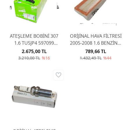
ATEŞLEME BOBİNİ 307
ORİJİNAL HAVA FİLTRESİ
1.6 TU5JP4 597099
2005-2008 1.6 BENZİNLİ
(ORJINAL KUTU İÇERİĞİ)
TU5JP4 1444VK
2.675,00 TL
789,66 TL
3.210,00 TL
%16
1.432,49 TL
%44