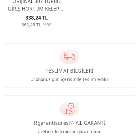
ORİJİNAL 307 TURBO
GİRİŞ HORTUM KELEPÇE
1.6 DİZEL 1434G7
338,24 TL
562,45 TL
%39
TESLİMAT BİLGİLERİ
Ürününüz gün içerisinde teslim edilir
{{garantisuresi}} YIL GARANTİ
Üretici/distribütör garantilidir.