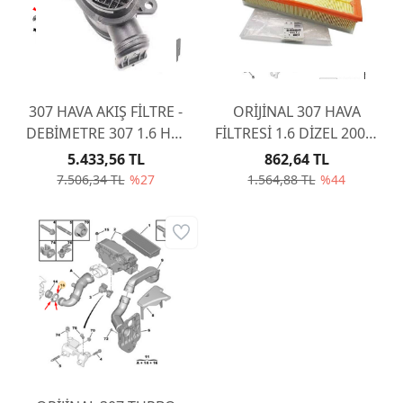
307 HAVA AKIŞ FİLTRE -
ORİJİNAL 307 HAVA
DEBİMETRE 307 1.6 HDI
FİLTRESİ 1.6 DİZEL 2004-
DV6 1610874680
2008 - DV6 1444TJ
5.433,56 TL
862,64 TL
SANSETA
7.506,34 TL
%27
1.564,88 TL
%44