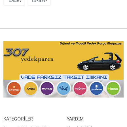
143467
1434.67
KATEGORİLER
YARDIM