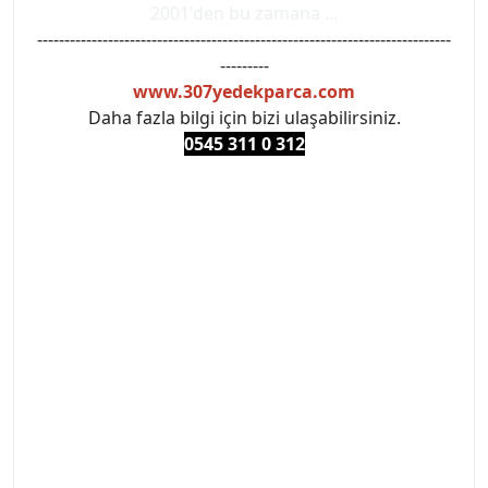
2001'den bu zamana ...
----------------------------------------------------------------------------
---------
www.307yedekparca.com
Daha fazla bilgi için bizi ulaşabilirsiniz.
0545 311 0 3
12
#PEUGEOT #PEUGEOT307 #307YEDEKPARCA
#ANKARAYEDEKPARCA #PEUEGOTTURKİYE
#TURKİYE307 #307PEUGEOT #YEDEKPARCA307
#307TÜRKİYE u
#VALEO #SACHS #PSA #INA #SKF #RAPRO #FEBI
#LUK #BRAXIS #MONROE #DEPO #MOTUL
#EUROREPAR #TOTAL #RAPRO #TRW #DELPHI
#peugeot307 #peugeottürkiye #psatürkiye
#oemyedekparca #307yedekparca #stellantis
#ankarayedekparca #307ankara #307istanbul
#izmir307 #peugeot307turkey #307clup #indirim
#307bakimseti #307amortisör #307debriyaj
#307triger #307far #307 tampon #307aksesuar