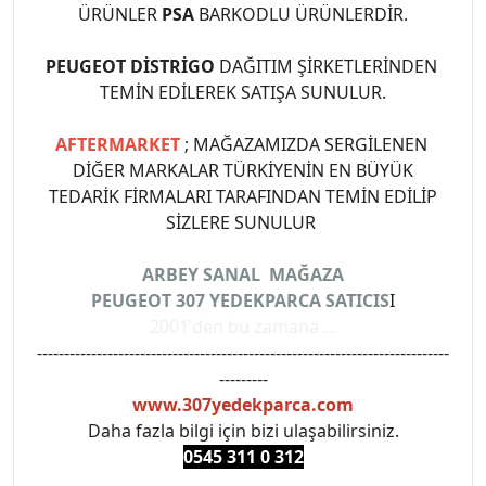
ÜRÜNLER
PSA
BARKODLU ÜRÜNLERDİR.
PEUGEOT DİSTRİGO
DAĞITIM ŞİRKETLERİNDEN
TEMİN EDİLEREK SATIŞA SUNULUR.
AFTERMARKET
; MAĞAZAMIZDA SERGİLENEN
DİĞER MARKALAR TÜRKİYENİN EN BÜYÜK
TEDARİK FİRMALARI TARAFINDAN TEMİN EDİLİP
SİZLERE SUNULUR
ARBEY SANAL MAĞAZA
PEUGEOT 307 YEDEKPARCA SATICIS
I
2001'den bu zamana ...
----------------------------------------------------------------------------
---------
www.307yedekparca.com
Daha fazla bilgi için bizi ulaşabilirsiniz.
0545 311 0 3
12
#PEUGEOT #PEUGEOT307 #307YEDEKPARCA