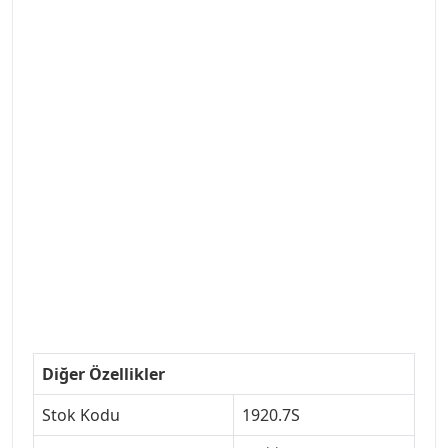
#ANKARAYEDEKPARCA #PEUEGOTTURKİYE
#TURKİYE307 #307PEUGEOT #YEDEKPARCA307
#307TÜRKİYE u
#VALEO #SACHS #PSA #INA #SKF #RAPRO #FEBI
#LUK #BRAXIS #MONROE #DEPO #MOTUL
#EUROREPAR #TOTAL #RAPRO #TRW #DELPHI
#peugeot307 #peugeottürkiye #psatürkiye
#oemyedekparca #307yedekparca #stellantis
#ankarayedekparca #307ankara #307istanbul
#izmir307 #peugeot307turkey #307clup #indirim
#307bakimseti #307amortisör #307debriyaj
#307triger #307far #307 tampon #307aksesuar
#307jant
Diğer Özellikler
Stok Kodu
1920.7S