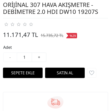
ORİJİNAL 307 HAVA AKIŞMETRE -
DEBİMETRE 2.0 HDI DW10 19207S
11.171,47 TL
15.735,72 TL
%29
Adet
-
+