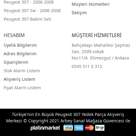
Peugeot 307 - 2006-2008
Müşteri Hizmetleri
Peugeot 307 Sw - 2006-2008
İletişim
Peugeot 307 Bakim Seti
HESABIM
MÜŞTERİ HİZMETLERİ
Üyelik Bilgilerim
Bahçekapı Mahallesi Şaşmaz
San. 2509.sokak
Adres Bilgilerim
No:11/A Etimesgut / Ankara
Siparişlerim
0545 311 0 312
Stok Alarm Listem
Alışveriş Listem
Fiyat Alarm Listem
Türkiye'nin En Büyük Peugeot 307 Yedek Parça Alışveriş
Merkezi © Copyright 2021 Arbey Sanal Mağaza Güvencesi ile