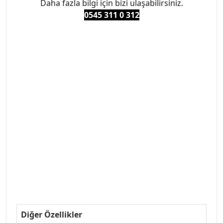
Daha fazla bilgi için bizi ulaşabilirsiniz.
0545 311 0 3
12
#PEUGEOT #PEUGEOT307 #307YEDEKPARCA
#ANKARAYEDEKPARCA #PEUEGOTTURKİYE
#TURKİYE307 #307PEUGEOT #YEDEKPARCA307
#307TÜRKİYE u
#VALEO #SACHS #PSA #INA #SKF #RAPRO #FEBI
#LUK #BRAXIS #MONROE #DEPO #MOTUL
#EUROREPAR #TOTAL #RAPRO #TRW #DELPHI
#peugeot307 #peugeottürkiye #psatürkiye
#oemyedekparca #307yedekparca #stellantis
#ankarayedekparca #307ankara #307istanbul
#izmir307 #peugeot307turkey #307clup #indirim
#307bakimseti #307amortisör #307debriyaj
#307triger #307far #307 tampon #307aksesuar
#307jant
Diğer Özellikler