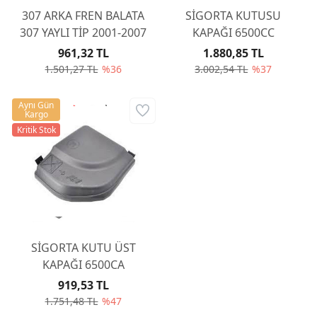
307 ARKA FREN BALATA
SİGORTA KUTUSU
307 YAYLI TİP 2001-2007
KAPAĞI 6500CC
961,32 TL
1.880,85 TL
1.501,27 TL
%36
3.002,54 TL
%37
Aynı Gün
Kargo
Kritik Stok
SİGORTA KUTU ÜST
KAPAĞI 6500CA
919,53 TL
1.751,48 TL
%47