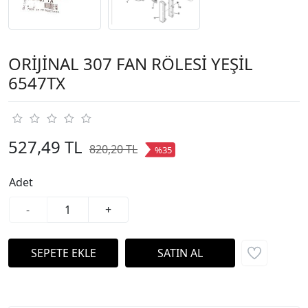
ORİJİNAL 307 FAN RÖLESİ YEŞİL
6547TX
527,49 TL
820,20 TL
%35
Adet
-
+