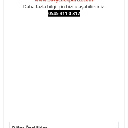
Daha fazla bilgi için bizi ulaşabilirsiniz.
0545 311 0 3
12
#PEUGEOT #PEUGEOT307 #307YEDEKPARCA
#ANKARAYEDEKPARCA #PEUEGOTTURKİYE
#TURKİYE307 #307PEUGEOT #YEDEKPARCA307
#307TÜRKİYE u
#VALEO #SACHS #PSA #INA #SKF #RAPRO #FEBI
#LUK #BRAXIS #MONROE #DEPO #MOTUL
#EUROREPAR #TOTAL #RAPRO #TRW #DELPHI
#peugeot307 #peugeottürkiye #psatürkiye
#oemyedekparca #307yedekparca #stellantis
#ankarayedekparca #307ankara #307istanbul
#izmir307 #peugeot307turkey #307clup #indirim
#307bakimseti #307amortisör #307debriyaj
#307triger #307far #307 tampon #307aksesuar
#307jant
Diğer Özellikler