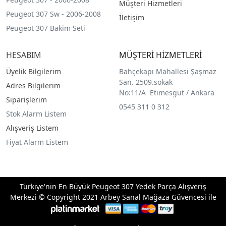
Müşteri Hizmetleri
Peugeot 307 Sw - 2006-2008
İletişim
Peugeot 307 Bakim Seti
HESABIM
MÜŞTERİ HİZMETLERİ
Üyelik Bilgilerim
Bahçekapı Mahallesi Şaşmaz
San. 2509.sokak
Adres Bilgilerim
No:11/A Etimesgut / Ankara
Siparişlerim
0545 311 0 312
Stok Alarm Listem
Alışveriş Listem
Fiyat Alarm Listem
Türkiye'nin En Büyük Peugeot 307 Yedek Parça Alışveriş
Merkezi © Copyright 2021 Arbey Sanal Mağaza Güvencesi ile