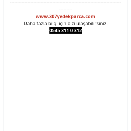
----------------------------------------------------------------------------
---------
www.307yedekparca.com
Daha fazla bilgi için bizi ulaşabilirsiniz.
0545 311 0 3
12
#PEUGEOT #PEUGEOT307 #307YEDEKPARCA
#ANKARAYEDEKPARCA #PEUEGOTTURKİYE
#TURKİYE307 #307PEUGEOT #YEDEKPARCA307
#307TÜRKİYE u
#VALEO #SACHS #PSA #INA #SKF #RAPRO #FEBI
#LUK #BRAXIS #MONROE #DEPO #MOTUL
#EUROREPAR #TOTAL #RAPRO #TRW #DELPHI
#peugeot307 #peugeottürkiye #psatürkiye
#oemyedekparca #307yedekparca #stellantis
#ankarayedekparca #307ankara #307istanbul
#izmir307 #peugeot307turkey #307clup #indirim
#307bakimseti #307amortisör #307debriyaj
#307triger #307far #307 tampon #307aksesuar
#307jant