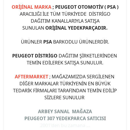
ORİJİNAL MARKA
; PEUGEOT OTOMOTİV ( PSA )
ARACILIĞI İLE TÜM TÜRKİYEDE DİSTRİGO
DAĞITIM KANALLARIYLA SATIŞA
SUNULAN
ORİJİNAL YEDEKPARÇADIR.
ÜRÜNLER
PSA
BARKODLU ÜRÜNLERDİR.
PEUGEOT DİSTRİGO
DAĞITIM ŞİRKETLERİNDEN
TEMİN EDİLEREK SATIŞA SUNULUR.
AFTERMARKET
; MAĞAZAMIZDA SERGİLENEN
DİĞER MARKALAR TÜRKİYENİN EN BÜYÜK
TEDARİK FİRMALARI TARAFINDAN TEMİN EDİLİP
SİZLERE SUNULUR
ARBEY SANAL MAĞAZA
PEUGEOT 307 YEDEKPARCA SATICIS
I
2001'den bu zamana ...