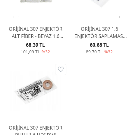
ORİJİNAL 307 ENJEKTÖR
ORİJİNAL 307 1.6
ALT FİBER - BEYAZ 1.6
ENJEKTÖR SAPLAMASI
HDI DV6 1609848080
DV6 1.6 110 HP 198283
68,39 TL
60,68 TL
101,09 TL
%32
89,70 TL
%32
ORİJİNAL 307 ENJEKTÖR
PULU 1.6 HDI DV6