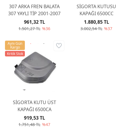
307 ARKA FREN BALATA
SİGORTA KUTUSU
307 YAYLI TİP 2001-2007
KAPAĞI 6500CC
961,32 TL
1.880,85 TL
1.501,27 TL
%36
3.002,54 TL
%37
Aynı Gün
Kargo
Kritik Stok
SİGORTA KUTU ÜST
KAPAĞI 6500CA
919,53 TL
1.751,48 TL
%47