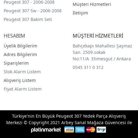
Peugeot 307 - 2006-2008
Müşteri Hizmetleri
Peugeot 307 Sw - 2006-2008
İletişim
Peugeot 307 Bakim Seti
HESABIM
MÜŞTERİ HİZMETLERİ
Üyelik Bilgilerim
Bahçekapı Mahallesi Şaşmaz
San. 2509.sokak
Adres Bilgilerim
No:11/A Etimesgut / Ankara
Siparişlerim
0545 311 0 312
Stok Alarm Listem
Alışveriş Listem
Fiyat Alarm Listem
Türkiye'nin En Büyük Peugeot 307 Yedek Parça Alışveriş
Merkezi © Copyright 2021 Arbey Sanal Mağaza Güvencesi ile