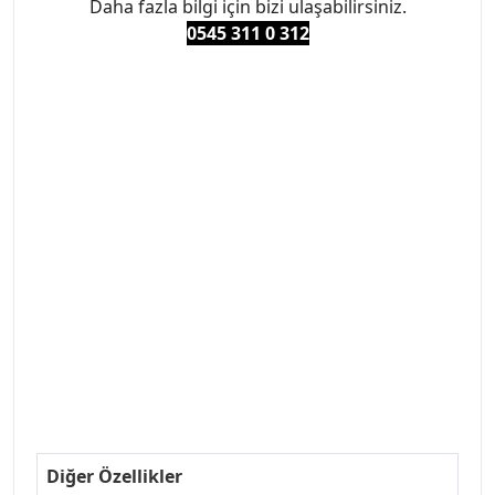
Daha fazla bilgi için bizi ulaşabilirsiniz.
0545 311 0 3
12
#PEUGEOT #PEUGEOT307 #307YEDEKPARCA
#ANKARAYEDEKPARCA #PEUEGOTTURKİYE
#TURKİYE307 #307PEUGEOT #YEDEKPARCA307
#307TÜRKİYE u
#VALEO #SACHS #PSA #INA #SKF #RAPRO #FEBI
#LUK #BRAXIS #MONROE #DEPO #MOTUL
#EUROREPAR #TOTAL #RAPRO #TRW #DELPHI
#peugeot307 #peugeottürkiye #psatürkiye
#oemyedekparca #307yedekparca #stellantis
#ankarayedekparca #307ankara #307istanbul
#izmir307 #peugeot307turkey #307clup #indirim
#307bakimseti #307amortisör #307debriyaj
#307triger #307far #307 tampon #307aksesuar
#307jant
Diğer Özellikler