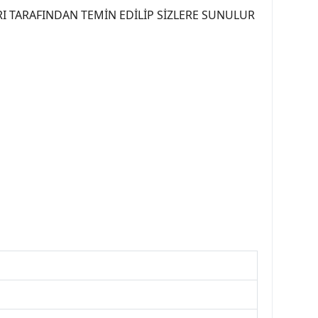
I TARAFINDAN TEMİN EDİLİP SİZLERE SUNULUR
07PEUGEOT #YEDEKPARCA307 #307TÜRKİYE u
OREPAR #TOTAL #RAPRO #TRW #DELPHI
kparca #307ankara #307istanbul #izmir307
7far #307 tampon #307aksesuar #307jant