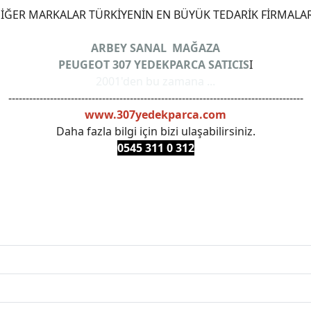
ĞER MARKALAR TÜRKİYENİN EN BÜYÜK TEDARİK FİRMALAR
ARBEY SANAL MAĞAZA
PEUGEOT 307 YEDEKPARCA SATICIS
I
2001'den bu zamana ...
-------------------------------------------------------------------------------------
www.307yedekparca.com
Daha fazla bilgi için bizi ulaşabilirsiniz.
0545 311 0 3
12
ANKARAYEDEKPARCA #PEUEGOTTURKİYE #TURKİYE307 #3
PRO #FEBI #LUK #BRAXIS #MONROE #DEPO #MOTUL #EUR
 #oemyedekparca #307yedekparca #stellantis #ankarayede
307bakimseti #307amortisör #307debriyaj #307triger #30