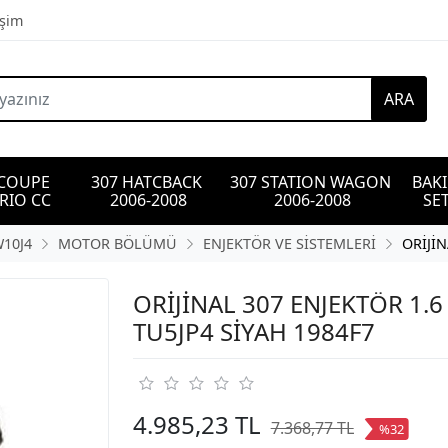
işim
ARA
 COUPE 
307 HATCBACK 
307 STATION WAGON 
BAK
RIO CC
2006-2008
2006-2008
SET
W10J4
MOTOR BÖLÜMÜ
ENJEKTÖR VE SİSTEMLERİ
ORİJİ
ORİJİNAL 307 ENJEKTÖR 1.6
TU5JP4 SİYAH 1984F7
4.985,23 TL
7.368,77 TL
%32