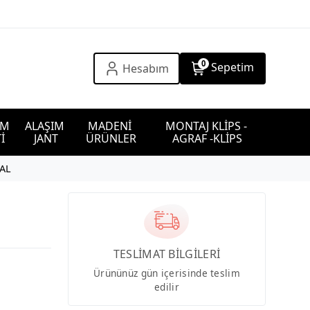
0
Sepetim
Hesabım
IM 
ALAŞIM 
MADENİ 
MONTAJ KLİPS - 
İ
JANT
ÜRÜNLER
AGRAF -KLİPS
NAL
TESLİMAT BİLGİLERİ
Ürününüz gün içerisinde teslim
edilir