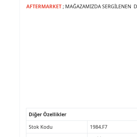
AFTERMARKET
; MAĞAZAMIZDA SERGİLENEN Dİ
#PEUGEOT #PEUGEOT307 #307YEDEKPARCA #
#VALEO #SACHS #PSA #INA #SKF #RA
#peugeot307 #peugeottürkiye #psatürkiye
#peugeot307turkey #307clup #indirim #
Diğer Özellikler
Stok Kodu
1984.F7