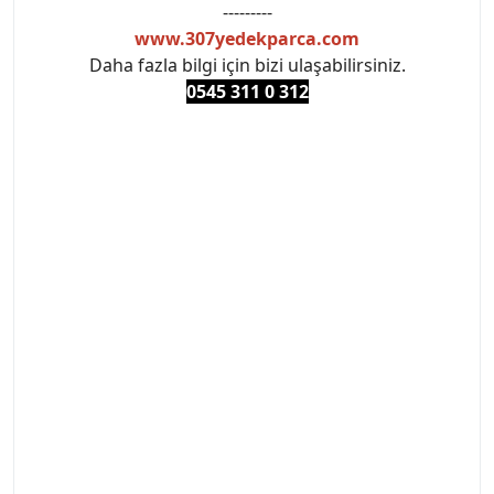
---------
www.307yedekparca.com
Daha fazla bilgi için bizi ulaşabilirsiniz.
0545 311 0 3
12
#PEUGEOT #PEUGEOT307 #307YEDEKPARCA
#ANKARAYEDEKPARCA #PEUEGOTTURKİYE
#TURKİYE307 #307PEUGEOT #YEDEKPARCA307
#307TÜRKİYE u
#VALEO #SACHS #PSA #INA #SKF #RAPRO #FEBI
#LUK #BRAXIS #MONROE #DEPO #MOTUL
#EUROREPAR #TOTAL #RAPRO #TRW #DELPHI
#peugeot307 #peugeottürkiye #psatürkiye
#oemyedekparca #307yedekparca #stellantis
#ankarayedekparca #307ankara #307istanbul
#izmir307 #peugeot307turkey #307clup #indirim
#307bakimseti #307amortisör #307debriyaj
#307triger #307far #307 tampon #307aksesuar
#307jant