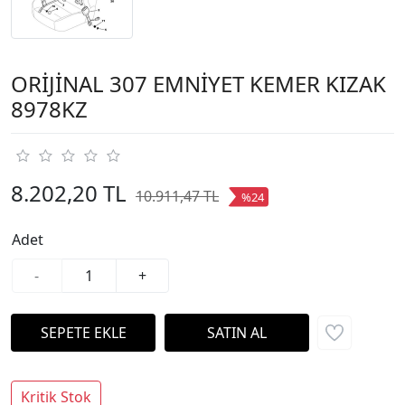
ORİJİNAL 307 EMNİYET KEMER KIZAK
8978KZ
8.202,20 TL
10.911,47 TL
%24
Adet
-
+
Kritik Stok