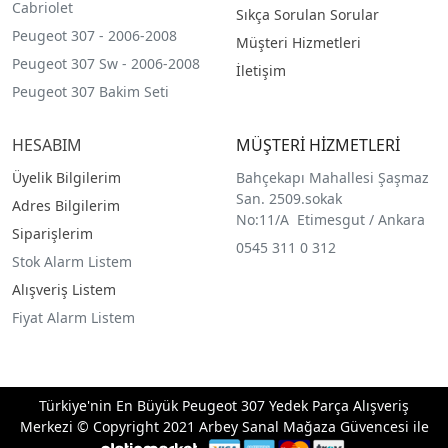
Cabriolet
Sıkça Sorulan Sorular
Peugeot 307 - 2006-2008
Müşteri Hizmetleri
Peugeot 307 Sw - 2006-2008
İletişim
Peugeot 307 Bakim Seti
HESABIM
MÜŞTERİ HİZMETLERİ
Üyelik Bilgilerim
Bahçekapı Mahallesi Şaşmaz
San. 2509.sokak
Adres Bilgilerim
No:11/A Etimesgut / Ankara
Siparişlerim
0545 311 0 312
Stok Alarm Listem
Alışveriş Listem
Fiyat Alarm Listem
Türkiye'nin En Büyük Peugeot 307 Yedek Parça Alışveriş
Merkezi © Copyright 2021 Arbey Sanal Mağaza Güvencesi ile