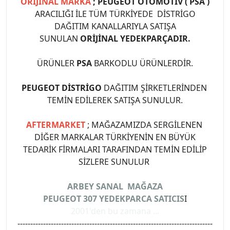
ORİJİNAL MARKA
; PEUGEOT OTOMOTİV ( PSA )
ARACILIĞI İLE TÜM TÜRKİYEDE DİSTRİGO
DAĞITIM KANALLARIYLA SATIŞA
SUNULAN
ORİJİNAL YEDEKPARÇADIR.
ÜRÜNLER
PSA
BARKODLU ÜRÜNLERDİR.
PEUGEOT DİSTRİGO
DAĞITIM ŞİRKETLERİNDEN
TEMİN EDİLEREK SATIŞA SUNULUR.
AFTERMARKET
; MAĞAZAMIZDA SERGİLENEN
DİĞER MARKALAR TÜRKİYENİN EN BÜYÜK
TEDARİK FİRMALARI TARAFINDAN TEMİN EDİLİP
SİZLERE SUNULUR
ARBEY SANAL MAĞAZA
PEUGEOT 307 YEDEKPARCA SATICIS
I
2001'den bu zamana ...
----------------------------------------------------------------------------