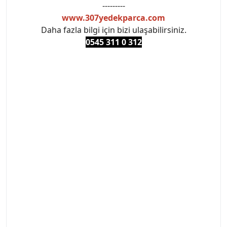
---------
www.307yedekparca.com
Daha fazla bilgi için bizi ulaşabilirsiniz.
0545 311 0 3
12
#PEUGEOT #PEUGEOT307 #307YEDEKPARCA
#ANKARAYEDEKPARCA #PEUEGOTTURKİYE
#TURKİYE307 #307PEUGEOT #YEDEKPARCA307
#307TÜRKİYE u
#VALEO #SACHS #PSA #INA #SKF #RAPRO #FEBI
#LUK #BRAXIS #MONROE #DEPO #MOTUL
#EUROREPAR #TOTAL #RAPRO #TRW #DELPHI
#peugeot307 #peugeottürkiye #psatürkiye
#oemyedekparca #307yedekparca #stellantis
#ankarayedekparca #307ankara #307istanbul
#izmir307 #peugeot307turkey #307clup #indirim
#307bakimseti #307amortisör #307debriyaj
#307triger #307far #307 tampon #307aksesuar
#307jant