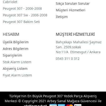
Cabriolet
Sıkça Sorulan Sorular
Peugeot 307 - 2006-2008
Müşteri Hizmetleri
Peugeot 307 Sw - 2006-2008
İletişim
Peugeot 307 Bakim Seti
HESABIM
MÜŞTERİ HİZMETLERİ
Üyelik Bilgilerim
Bahçekapı Mahallesi Şaşmaz
San. 2509.sokak
Adres Bilgilerim
No:11/A Etimesgut / Ankara
Siparişlerim
0545 311 0 312
Stok Alarm Listem
Alışveriş Listem
Fiyat Alarm Listem
Türkiye'nin En Büyük Peugeot 307 Yedek Parça Alışveriş
Merkezi © Copyright 2021 Arbey Sanal Mağaza Güvencesi ile