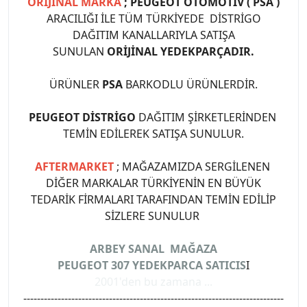
ORİJİNAL MARKA
; PEUGEOT OTOMOTİV ( PSA )
ARACILIĞI İLE TÜM TÜRKİYEDE DİSTRİGO
DAĞITIM KANALLARIYLA SATIŞA
SUNULAN
ORİJİNAL YEDEKPARÇADIR.
ÜRÜNLER
PSA
BARKODLU ÜRÜNLERDİR.
PEUGEOT DİSTRİGO
DAĞITIM ŞİRKETLERİNDEN
TEMİN EDİLEREK SATIŞA SUNULUR.
AFTERMARKET
; MAĞAZAMIZDA SERGİLENEN
DİĞER MARKALAR TÜRKİYENİN EN BÜYÜK
TEDARİK FİRMALARI TARAFINDAN TEMİN EDİLİP
SİZLERE SUNULUR
ARBEY SANAL MAĞAZA
PEUGEOT 307 YEDEKPARCA SATICIS
I
2001'den bu zamana ...
----------------------------------------------------------------------------