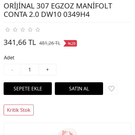
ORİJİNAL 307 EGZOZ MANİFOLT
CONTA 2.0 DW10 0349H4
341,66 TL
481,26 TL
%29
Adet
-
+
Kritik Stok